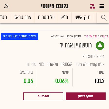
גלובס פיננסי
ראשי
תיק אישי
ת"א
וול סטריט
ארביטראז'
מט"
6/8/2026
בהשהיה של 15 דק'
עדכון אחרון
לצפות בנתונים ללא השהיה
|
רוטשטיין אגח יד
ROTSHTEIN B14
אג"ח קונצרני לא צמוד
1230762
תל-אביב
NIS
סוף יום
שער
שינוי
שינוי באג'
0.06
+0.06%
101.2
הוסף לתיק
התראות