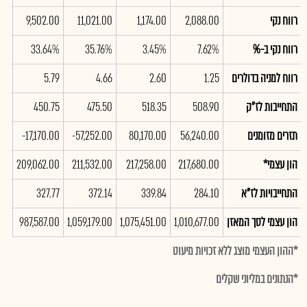
רווח נקי
2,088.00
1,174.00
11,021.00
9,502.00
.00
רווח נקי ב-%
7.62%
3.45%
35.76%
33.64%
9%
רווח למניה בדולרים
1.25
2.60
4.66
5.79
.69
התחייבות לז"ק
508.90
518.35
475.50
450.75
.70
תזרים מזומנים
56,240.00
80,170.00
-57,252.00
-17,170.00
.00
הון עצמי*
217,680.00
217,258.00
211,532.00
209,062.00
.00
התחייבויות לז"א
284.10
339.84
372.14
327.77
.90
הון עצמי לסך המאזן
1,010,677.00
1,075,451.00
1,059,179.00
987,587.00
.00
*ההון העצמי מוצג ללא זכויות מיעוט
*הנתונים במליוני שקלים