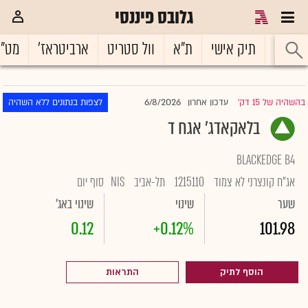
גלובס פיננסי
ראשי
תיק אישי
ת"א
וול סטריט
ארביטראז'
מט"
6/8/2026
בהשהיה של 15 דק'
עדכון אחרון
לצפות בנתונים ללא השהיה
|
בלאקאדג' אגח ד
BLACKEDGE B4
אג"ח קונצרני לא צמוד
1215110
תל-אביב
NIS
סוף יום
שער
שינוי
שינוי באג'
0.12
+0.12%
101.98
הוסף לתיק
התראות