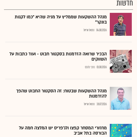
חדשות
מנהל ההשקעות שממליץ על מניה שהיא "כמו לקנות
בונקר"
04.08.2026
נתנאל אריאל
הבכיר שרואה הזדמנות בסקטור חבוט - ועוד כתבות על
השווקים
01.08.2026
כתבי גלובס
מנהל ההשקעות שבטוח: זה הסקטור החבוט שהפך
להזדמנות
28.07.2026
נתנאל אריאל
מחזורי המסחר קפצו ולג'פריס יש המלצה חמה על
הבורסה בתל אביב