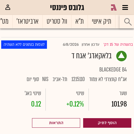
גלובס פיננסי
ראשי
תיק אישי
ת"א
וול סטריט
ארביטראז'
מט"
6/8/2026
בהשהיה של 15 דק'
עדכון אחרון
לצפות בנתונים ללא השהיה
|
בלאקאדג' אגח ד
BLACKEDGE B4
אג"ח קונצרני לא צמוד
1215110
תל-אביב
NIS
סוף יום
שער
שינוי
שינוי באג'
0.12
+0.12%
101.98
הוסף לתיק
התראות