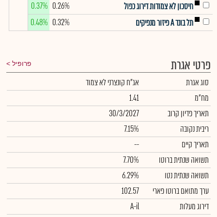
0.37%
0.26%
חיסכון לא צמודות דירוג כפול
0.48%
0.32%
תל בונד A פיזור מנפיקים
פרטי אגרת
פרופיל
סוג אגרת
אג"ח קונצרני לא צמוד
מח"מ
1.41
תאריך פדיון קרוב
30/3/2027
ריבית נקובה
7.15%
תאריך קיים
--
תשואה שנתית ברוטו
7.70%
תשואה שנתית נטו
6.29%
ערך מתואם ברוטו פארי
102.57
דירוג מעלות
A-il