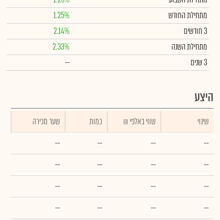
מתחילת החודש
1.25%
3 חודשים
2.14%
מתחילת השנה
2.33%
3 שנים
--
היצע
שינוי
₪ שווי באלפי
כמות
שער מכירה
--
--
--
--
--
--
--
--
--
--
--
--
--
--
--
--