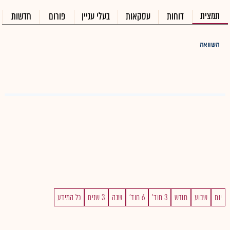
תמצית
דוחות
עסקאות
בעלי עניין
פורום
חדשות
השוואה
יום
שבוע
חודש
3 חוד'
6 חוד'
שנה
3 שנים
כל המידע