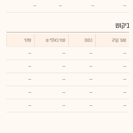
--
--
--
--
ביקוש
שער קניה
כמות
₪ שווי באלפי
שינוי
--
--
--
--
--
--
--
--
--
--
--
--
--
--
--
--
--
--
--
--