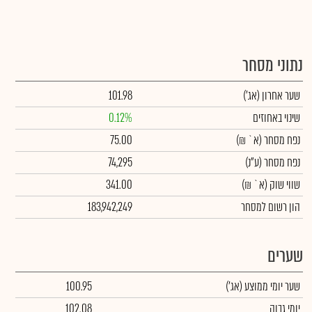
נתוני מסחר
שער אחרון
(אג')
101.98
שינוי באחוזים
0.12%
נפח מסחר
(א` ₪)
75.00
נפח מסחר
(ע"נ)
74,295
שווי שוק
(א` ₪)
341.00
הון רשום למסחר
183,942,249
שערים
שער יומי ממוצע
(אג')
100.95
יומי גבוה
102.08