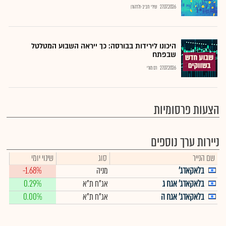
27.07.2026
שירי חביב-ולדהורן
היכונו לירידות בבורסה: כך ייראה השבוע המטלטל
שבפתח
27.07.2026
רם מורי
הצעות פרסומיות
ניירות ערך נוספים
שם הנייר
סוג
שינוי יומי
בלאקאדג'
מניה
-1.68%
בלאקאדג' אגח ג
אג"ח ת"א
0.29%
בלאקאדג' אגח ה
אג"ח ת"א
0.00%