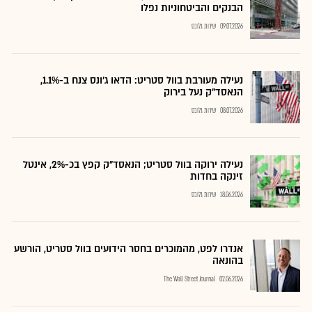
הבנקים והביטחוניות נפלו
09.07.2026
שירות גלובס
נעילה מעורבת בוול סטריט: הדאו ג'ונס צנח ב-1.1%,
הנאסד"ק נעל בירוק
08.07.2026
שירות גלובס
נעילה ירוקה בוול סטריט; הנאסד"ק קפץ בכ-2%, אינטל
זינקה בחדות
18.06.2026
שירות גלובס
אנדרו לפט, מהמוכרים בחסר הידועים בוול סטריט, הורשע
בהונאה
The Wall Street Journal
02.06.2026