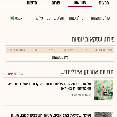
עסקאות
תמצית
פורום
חדשות
סה"כ עסקאות
סה"כ כמות
סה"כ נפח מסחר
(א' ₪)
אקסל
פירוט עסקאות יומיות
מספר
שעת עסקה
מצב
שער עסקה
שינוי
כמות
נפח מסחר ב- ₪
אין עסקאות
חדשות אמריקן איירליינס...
עוד חדשות
וול סטריט ננעלה בעליות חדות, בעקבות ביטול התקיפה
האמריקאית באיראן
03.08.2026
שירות גלובס
נעילה שלילית בתל אביב; מניות השבבים קפצו, מניות