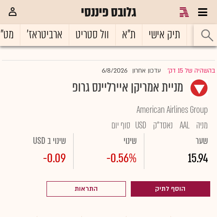
גלובס פיננסי
ראשי
תיק אישי
ת"א
וול סטריט
ארביטראז'
מט"
6/8/2026
בהשהיה של 15 דק'
עדכון אחרון
|
מניית אמריקן איירליינס גרופ
American Airlines Group
מניה
AAL
נאסד"ק
USD
סוף יום
שער
שינוי
שינוי ב USD
-0.09
-0.56%
15.94
הוסף לתיק
התראות