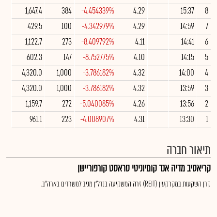
1,647.4
384
-4.454339%
4.29
15:37
8
429.5
100
-4.342979%
4.29
14:59
7
1,122.7
273
-8.409792%
4.11
14:41
6
602.3
147
-8.752775%
4.10
14:15
5
4,320.0
1,000
-3.786182%
4.32
14:00
4
4,320.0
1,000
-3.786182%
4.32
13:59
3
1,159.7
272
-5.040085%
4.26
13:56
2
961.1
223
-4.008907%
4.31
13:30
1
תיאור חברה
קריאטיב מדיה אנד קומיוניטי טראסט קורפוריישן
קרן השקעות במקרקעין (REIT) זרה המשקיעה בנדל"ן מניב למשרדים בארה"ב.