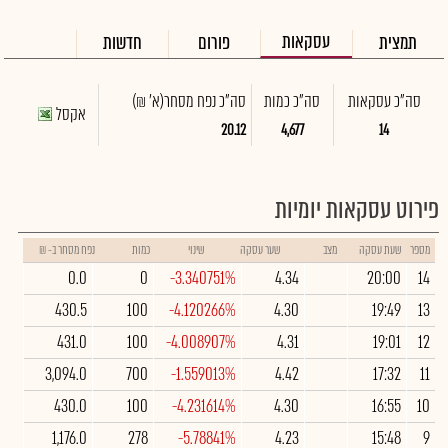
עסקאות
תמצית
פורום
חדשות
סה"כ עסקאות
סה"כ כמות
סה"כ נפח מסחר
(א' ₪)
אקסל
20.12
4,677
14
פירוט עסקאות יומיות
מספר
שעת עסקה
מצב
שער עסקה
שינוי
כמות
נפח מסחר ב- ₪
0.0
0
-3.340751%
4.34
20:00
14
430.5
100
-4.120266%
4.30
19:49
13
431.0
100
-4.008907%
4.31
19:01
12
3,094.0
700
-1.559013%
4.42
17:32
11
430.0
100
-4.231614%
4.30
16:55
10
1,176.0
278
-5.78841%
4.23
15:48
9