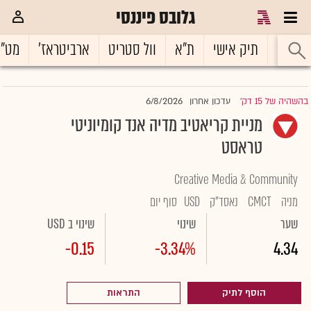
גלובס פיננסי
ראשי
תיק אישי
ת"א
וול סטריט
ארביטראז'
מט"
6/8/2026
בהשהיה של 15 דק'
עדכון אחרון
|
מניית קריאטיב מדיה אנד קומיוניטי
טראסט
Creative Media & Community
מניה
CMCT
נאסד"ק
USD
סוף יום
שער
שינוי
שינוי ב USD
-0.15
-3.34%
4.34
הוסף לתיק
התראות