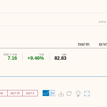
גרפים
ורום
חדשות
שער
שינוי
שינוי ב USD
7.16
+9.46%
82.83
3 דקות
15 דקות
שע