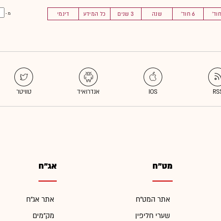
6 חוד'
שנה
3 שנים
כל המידע
דינמי
מ -
מט"ח
אג"ח
אתר המט"ח
אתר אג"ח
שערי חליפין
מק"מים