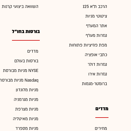
הרכב ת"א 125
השוואה ביצועי קרנות
ציטוטי מניות
אתר המעו"ף
בורסות בחו"ל
נגזרות מעו"ף
מפת פוזיציות פתוחות
מדדים
כתבי אופציה
בורסות בעולם
נגזרות דולר
מניות מבורסת NYSE
נגזרות אירו
מניות מבורסת Nasdaq
ברומטר-מגמות
מניות מלונדון
מניות מגרמניה
מדדים
מניות מצרפת
מניות מאיטליה
מחירים
מניות מספרד