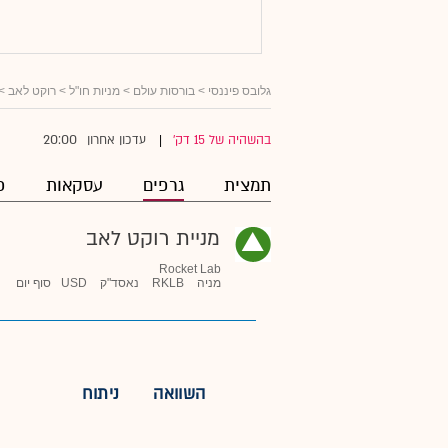
גלובס פיננסי
>
בורסות עולם
>
מניות חו"ל
>
רוקט לאב
> 
20:00
בהשהיה של 15 דק'
עדכון אחרון
|
תמצית
גרפים
עסקאות
פ
מניית רוקט לאב
Rocket Lab
מניה
RKLB
נאסד"ק
USD
סוף יום
השוואה
ניתוח