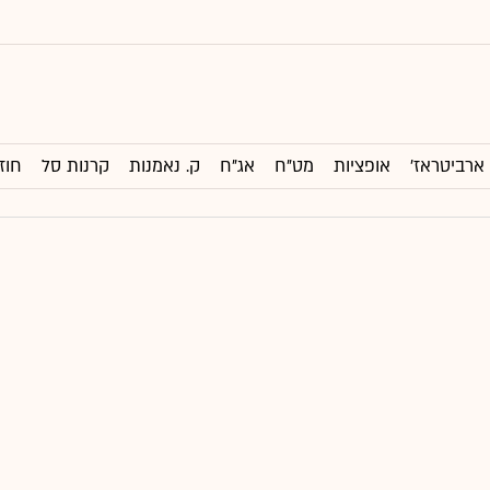
ארביטראז'
אופציות
מט"ח
אג"ח
ק. נאמנות
קרנות סל
חוז