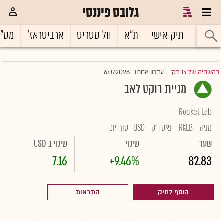
גלובס פיננסי
ראשי
תיק אישי
ת"א
וול סטריט
ארביטראז'
מט"
6/8/2026
בהשהיה של 15 דק'
עדכון אחרון
|
מניית רוקט לאב
Rocket Lab
מניה
RKLB
נאסד"ק
USD
סוף יום
שער
שינוי
שינוי ב USD
7.16
+9.46%
82.83
הוסף לתיק
התראות