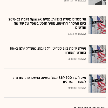
14.06.2026
שירי חביב ולדהורן
וול סטריט ננעלה בעליות; מניית SpaceX זינקה בכ-20%
ביום המסחר הראשון; מחיר הנפט בשפל של שלושה
חודשים
12.06.2026
שירות גלובס
נעילה ירוקה בוול סטריט; דל זינקה, נאסד"ק עלה ב-8%
בחודש האחרון
29.05.2026
שירות גלובס
נאסד"ק ו-500 S&P ננעלו בשיא; המצטרפת החדשה
למועדון הטריליון
26.05.2026
שירות גלובס