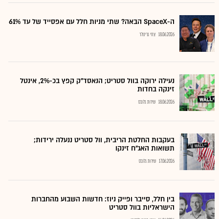
ה-SpaceX הבאה? שתי מניות חלל עם אפסייד של עד 61%
18.06.2026
צחי גרינולד
נעילה ירוקה בוול סטריט; הנאסד"ק קפץ בכ-2%, אינטל
זינקה בחדות
18.06.2026
שירות גלובס
בעקבות החלטת הריבית, וול סטריט ננעלה ירידות;
תשואות האג"ח זינקו
17.06.2026
שירות גלובס
בין חלל, סייבר ופייק ניוז: חדשות השבוע מהחברות
הישראליות בוול סטריט