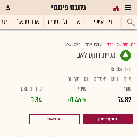
גלובס פיננסי
ראשי
תיק אישי
ת"א
וול סטריט
ארביטראז'
מט"
4/8/2026
בהשהיה של 15 דק'
עדכון אחרון
|
מניית רוקט לאב
Rocket Lab
מניה
RKLB
נאסד"ק
USD
סוף יום
שער
שינוי
שינוי ב USD
0.34
+0.46%
74.82
הוסף לתיק
התראות