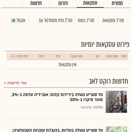
עסקאות
תמצית
פורום
חדשות
סה"כ עסקאות
סה"כ כמות
סה"כ נפח מסחר
(א' ₪)
אקסל
פירוט עסקאות יומיות
מספר
שעת עסקה
מצב
שער עסקה
שינוי
כמות
נפח מסחר ב- ₪
אין עסקאות
חדשות רוקט לאב
עוד חדשות
וול סטריט ננעלה בירידות קלות; אנבידיה עלתה ב-2%,
סופר מיקרו ב-20%
22.07.2026
שירות גלובס
וול סטריט ננעלה בעליות, בהובלת ענקיות הטכנולוגיה;