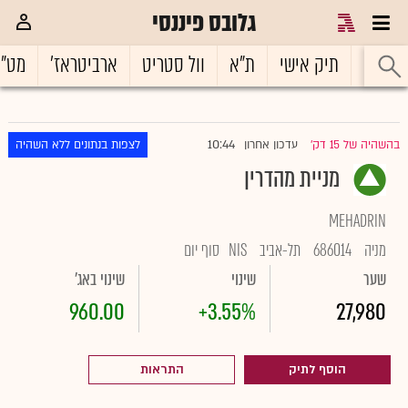
גלובס פיננסי
ראשי
תיק אישי
ת"א
וול סטריט
ארביטראז'
מט"
10:44
בהשהיה של 15 דק'
עדכון אחרון
לצפות בנתונים ללא השהיה
|
מניית מהדרין
MEHADRIN
מניה
686014
תל-אביב
NIS
סוף יום
שער
שינוי
שינוי באג'
960.00
+3.55%
27,980
הוסף לתיק
התראות