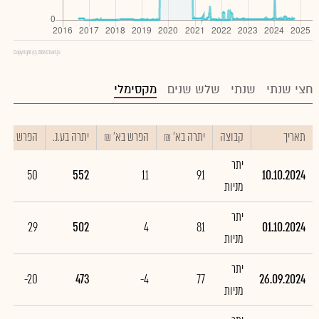
Copyright (c) 2016 Chart.js
חצי שנתי
שנתי
שלש שנים
מקסימלי
תאריך
קבוצה
יתרה בא' ₪
הפרש בא' ₪
יתרה בע.נ.
הפרש בע.נ.
יתר
50
552
11
91
10.10.2024
מניות
יתר
29
502
4
81
01.10.2024
מניות
יתר
-20
473
-4
77
26.09.2024
מניות