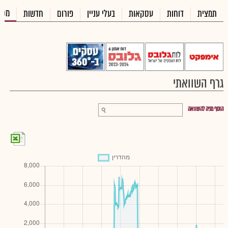
מכי
תמצית
דוחות
עסקאות
בעלי עניין
פורום
חדשות
גרף השוואתי
הוסף מניה להשוואה