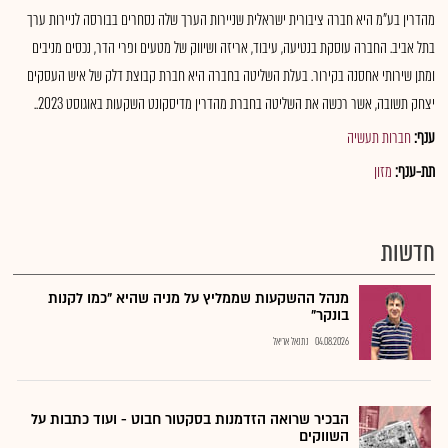
מהדרין בע"מ היא חברה ציבורית ישראלית שניירות הערך שלה נסחרים בבורסה לניירות ערך
בתל אביב. החברה עוסקת בנטיעה, עיבוד, אריזה ושיווק של מטעים ופרי הדר, נכסים מניבים
ומתן שירותי אחסנה בקירור. בעלת השליטה בחברה היא חברת קבוצת דלק של איש העסקים
יצחק תשובה, אשר רכשה את השליטה בחברת מהדרין מדיסקונט השקעות באוגוסט 2023..
ענף:
חברות תעשיה
תת-ענף:
מזון
חדשות
מנהל ההשקעות שממליץ על מניה שהיא "כמו לקנות
בונקר"
04.08.2026
נתנאל אריאל
הבכיר שרואה הזדמנות בסקטור חבוט - ועוד כתבות על
השווקים