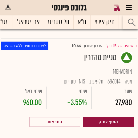
גלובס פיננסי
ראשי
תיק אישי
ת"א
וול סטריט
ארביטראז'
מט"
10:44
בהשהיה של 15 דק'
עדכון אחרון
לצפות בנתונים ללא השהיה
|
מניית מהדרין
MEHADRIN
מניה
686014
תל-אביב
NIS
סוף יום
שער
שינוי
שינוי באג'
960.00
+3.55%
27,980
הוסף לתיק
התראות