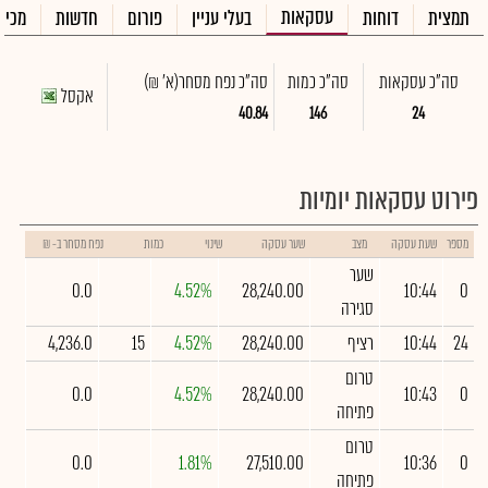
עסקאות
תמצית
דוחות
בעלי עניין
פורום
חדשות
מכיר
סה"כ עסקאות
סה"כ כמות
סה"כ נפח מסחר
(א' ₪)
אקסל
40.84
146
24
פירוט עסקאות יומיות
מספר
שעת עסקה
מצב
שער עסקה
שינוי
כמות
נפח מסחר ב- ₪
שער
0.0
4.52%
28,240.00
10:44
0
סגירה
24
10:44
רציף
28,240.00
4.52%
15
4,236.0
טרום
0.0
4.52%
28,240.00
10:43
0
פתיחה
טרום
0.0
1.81%
27,510.00
10:36
0
פתיחה