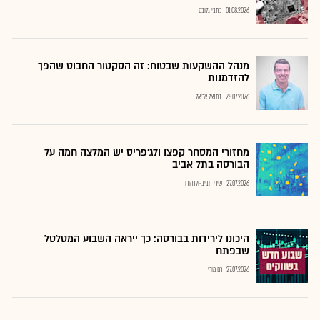
01.08.2026
כתבי גלובס
מנהל ההשקעות שבטוח: זה הסקטור החבוט שהפך
להזדמנות
28.07.2026
נתנאל אריאל
מחזורי המסחר קפצו ולג'פריס יש המלצה חמה על
הבורסה בתל אביב
27.07.2026
שירי חביב-ולדהורן
היכונו לירידות בבורסה: כך ייראה השבוע המטלטל
שבפתח
27.07.2026
רם מורי