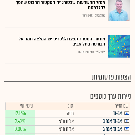
מנהל ההשקעות שבטוח: זה הסקטור החבוט שהפך
להזדמנות
28.07.2026
נתנאל אריאל
מחזורי המסחר קפצו ולג'פריס יש המלצה חמה על
הבורסה בתל אביב
27.07.2026
שירי חביב-ולדהורן
הצעות פרסומיות
ניירות ערך נוספים
שם הנייר
סוג
שינוי יומי
אב-גד
מניה
12.15%
אב-גד אגח ב
אג"ח ת"א
2.42%
אב-גד אגח ג
אג"ח ת"א
0.00%