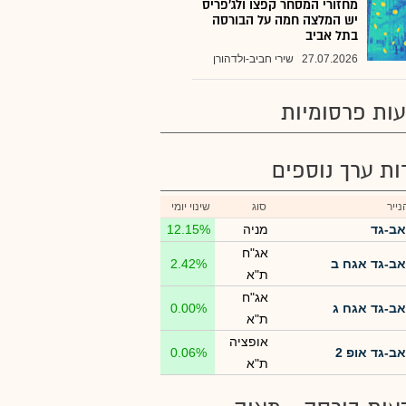
מחזורי המסחר קפצו ולג'פריס
יש המלצה חמה על הבורסה
בתל אביב
27.07.2026
שירי חביב-ולדהורן
ות פרסומיות
רות ערך נוספים
ייר
סוג
שינוי יומי
אב-גד
מניה
12.15%
אג"ח
אב-גד אגח ב
2.42%
ת"א
אג"ח
אב-גד אגח ג
0.00%
ת"א
אופציה
אב-גד אופ 2
0.06%
ת"א