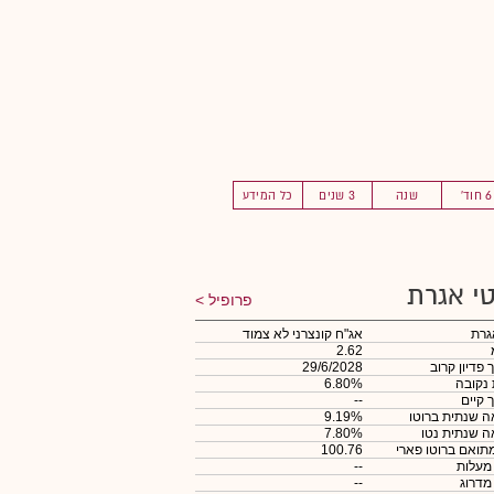
6 חוד'
שנה
3 שנים
כל המידע
י אגרת
פרופיל
גרת
אג"ח קונצרני לא צמוד
2.62
 פדיון קרוב
29/6/2028
 נקובה
6.80%
 קיים
--
 שנתית ברוטו
9.19%
 שנתית נטו
7.80%
תואם ברוטו פארי
100.76
 מעלות
--
 מדרוג
--