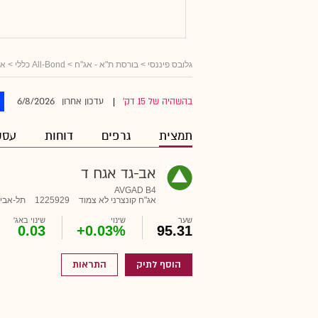
גלובס פיננסי
>
בורסת ת"א - אג"ח
>
All-Bond כללי
>
אג
6/8/2026
בהשהיה של 15 דק'
עדכון אחרון
|
תמצית
גרפים
דוחות
עסק
אב-גד אגח ד
AVGAD B4
אג"ח קונצרני לא צמוד
1225929
תל-אבי
שער
שינוי
שינוי באג'
0.03
+0.03%
95.31
הוסף לתיק
התראות