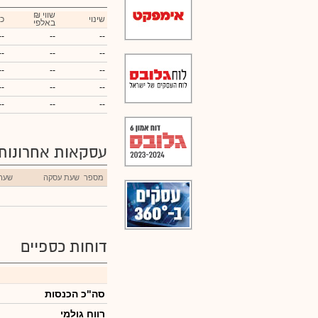
₪ שווי
שינוי
כ
באלפי
--
--
--
--
--
--
--
--
--
--
--
--
--
--
--
עסקאות אחרונות
מספר
שעת עסקה
שער
דוחות כספיים
סה"כ הכנסות
רווח גולמי