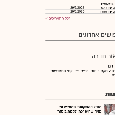
 תשלומים
 קרן ראשון
29/6/2028
 קרן אחרון
29/6/2030
לכל התאריכים
ושים אחרונים
ור חברה
 רם
 עוסקת בייזום ובניית פרוייקטי התחדשות
ת.
ות
מנהל ההשקעות שממליץ על
מניה שהיא "כמו לקנות בונקר"