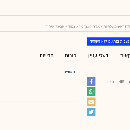
"ח לא-ממשלתיות
>
אג"ח קונצרני לא צמוד
> אב-גד אגח ד
לצפות בנתונים ללא השהיה
אות
בעלי עניין
פורום
חדשות
השוואה
ב
NIS
סוף יום