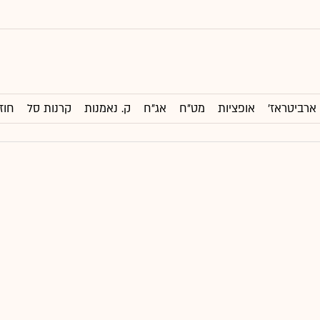
ארביטראז'
אופציות
מט"ח
אג"ח
ק. נאמנות
קרנות סל
חוז