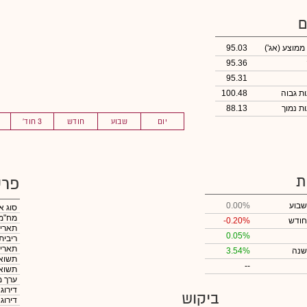
ם
 ממוצע
(אג')
95.03
95.36
95.31
100.48
88.13
יום
שבוע
חודש
3 חוד'
ת
פרט
שבוע
0.00%
סוג א
מח"מ
חודש
-0.20%
תאריך
0.05%
ריבית
תאריך
שנה
3.54%
תשואה
--
תשואה
ערך מ
דירוג
ביקוש
דירוג