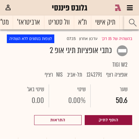
גלובס פיננסי
ראשי
תיק אישי
ת"א
וול סטריט
ארביטראז'
מט"
07:15
בהשהיה של 15 דק'
עדכון אחרון
לצפות בנתונים ללא השהיה
|
כתבי אופציות תיגי אופ 2
TIGI W2
אופציה רצף
1242791
תל-אביב
NIS
רציף
שער
שינוי
שינוי באג'
0.00
0.00%
50.6
הוסף לתיק
התראות