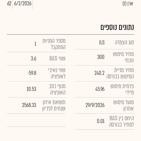
(ארן (ז
6/2/2026
238,462
נתונים נוספים
מספר המניות
סוג הצמדה
ILS
1
המתקבל
מחיר מימוש
300
שווי B&S
3.6
נוכחי
מחיר מניית
שווי נאיבי
-59.8
240.2
המימוש בבורסה
לאופציה
פרמית מימוש
מנוף כתב
10.53
45.96
מיידי
האופציה
מועד מימוש
תשואת איזון
2568.33
29/9/2026
אחרון
שנתית לפדיון
היחס בין B&S
0.01
למחיר בבורסה