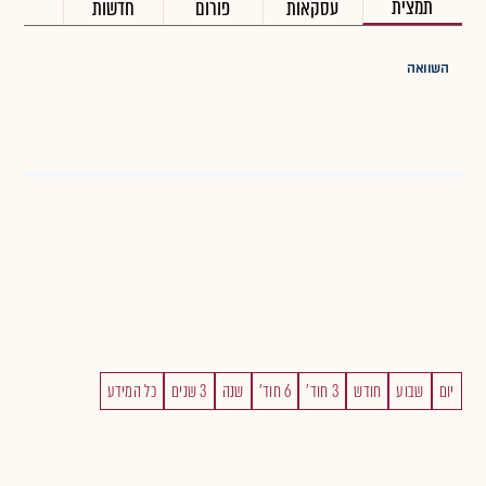
תמצית
עסקאות
פורום
חדשות
השוואה
יום
שבוע
חודש
3 חוד'
6 חוד'
שנה
3 שנים
כל המידע