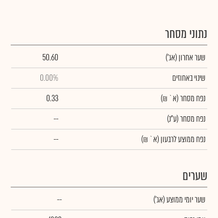
נתוני מסחר
שער אחרון
(אג')
50.60
שינוי באחוזים
0.00%
נפח מסחר
(א` ₪)
0.33
נפח מסחר
(ע"נ)
--
נפח ממוצע לרבעון (א` ₪)
--
שערים
שער יומי ממוצע
(אג')
--