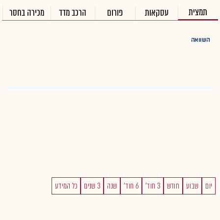
תמצית
עסקאות
פורום
הרכב מדד
מכירה בחסר
השוואה
יום
שבוע
חודש
3 חוד'
6 חוד'
שנה
3 שנים
כל המידע