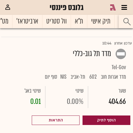
גלובס פיננסי
ראשי
תיק אישי
ת"א
וול סטריט
ארביטראז'
מט"
10:44
עדכון אחרון
מדד תל גוב-כללי
Tel-Gov
מדד אגרות חוב
602
תל-אביב
NIS
סוף יום
שער
שינוי
שינוי באג'
0.01
0.00%
404.66
הוסף לתיק
התראות