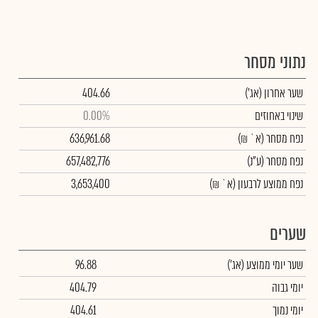
נתוני מסחר
שער אחרון
(אג')
404.66
שינוי באחוזים
0.00%
נפח מסחר
(א` ₪)
636,961.68
נפח מסחר
(ע"נ)
657,482,776
נפח ממוצע לרבעון (א` ₪)
3,653,400
שערים
שער יומי ממוצע
(אג')
96.88
יומי גבוה
404.79
יומי נמוך
404.61