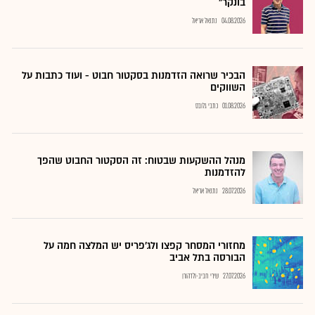
בונקר"
04.08.2026
נתנאל אריאל
הבכיר שרואה הזדמנות בסקטור חבוט - ועוד כתבות על
השווקים
01.08.2026
כתבי גלובס
מנהל ההשקעות שבטוח: זה הסקטור החבוט שהפך
להזדמנות
28.07.2026
נתנאל אריאל
מחזורי המסחר קפצו ולג'פריס יש המלצה חמה על
הבורסה בתל אביב
27.07.2026
שירי חביב-ולדהורן