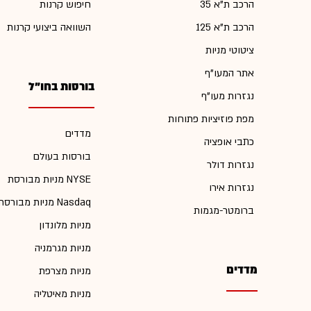
הרכב ת"א 35
חיפוש קרנות
הרכב ת"א 125
השוואה ביצועי קרנות
ציטוטי מניות
אתר המעו"ף
בורסות בחו"ל
נגזרות מעו"ף
מפת פוזיציות פתוחות
מדדים
כתבי אופציה
בורסות בעולם
נגזרות דולר
מניות מבורסת NYSE
נגזרות אירו
מניות מבורסת Nasdaq
ברומטר-מגמות
מניות מלונדון
מניות מגרמניה
מדדים
מניות מצרפת
מניות מאיטליה