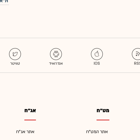
ת"א-
מט"ח
אג"ח
אתר המט"ח
אתר אג"ח