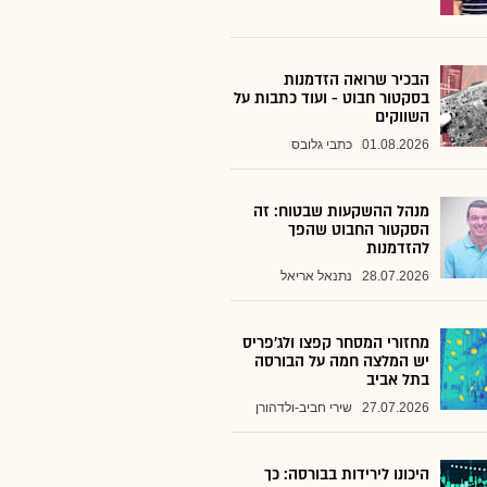
הבכיר שרואה הזדמנות
בסקטור חבוט - ועוד כתבות על
השווקים
01.08.2026
כתבי גלובס
מנהל ההשקעות שבטוח: זה
הסקטור החבוט שהפך
להזדמנות
28.07.2026
נתנאל אריאל
מחזורי המסחר קפצו ולג'פריס
יש המלצה חמה על הבורסה
בתל אביב
27.07.2026
שירי חביב-ולדהורן
היכונו לירידות בבורסה: כך