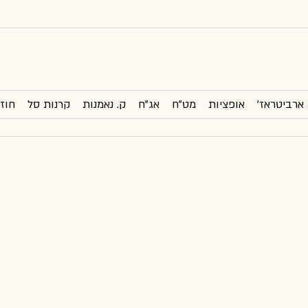
ארביטראז'
אופציות
מט"ח
אג"ח
ק. נאמנות
קרנות סל
חוזי