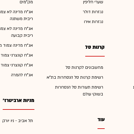
שערי חליפין
מק"מים
נגזרות דולר
אג"ח מדינה לא צמו
ריבית משתנה
נגזרות אירו
אג"ח מדינה לא צמו
ריבית קבועה
אג"ח מדינה צמוד מ
קרנות סל
אג"ח קונצרני צמוד
אג"ח קונצרני צמוד
מחשבונים לקרנות סל
אג"ח להמרה
רשימת קרנות סל הנסחרות בת"א
רשימת תעודות סל הנסחרות
בשוקי עולם
מניות ארביטרז'
עוד
תל אביב - ניו יורק