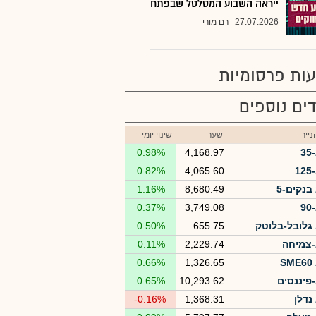
ייראה השבוע המטלטל שבפתח
27.07.2026
רם מורי
ות פרסומיות
ים נוספים
ייר
שער
שינוי יומי
3
4,168.97
0.98%
1
4,065.60
0.82%
בנקים-5
8,680.49
1.16%
9
3,749.08
0.37%
גלובל-בלוטק
655.75
0.50%
צמיחה
2,229.74
0.11%
S
1,326.65
0.66%
פיננסים
10,293.62
0.65%
נדלן
1,368.31
-0.16%