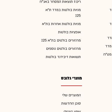
ריכוז תוצאות המסחר באג"ח
ד
מניות בולטות במדד ת"א
125
ד
מניות בולטות אחרות בת"א
אופציות בולטות
דד
מחזורים בולטים בת"א 125
 מדד
מחזורים בולטים נוספים
 מט"ח
תשואות דיבידנד בולטות
מוצרי גלובס
המוצרים שלי
סוכן החדשות
עיתון דיגטלי