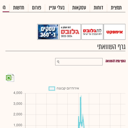
מכי
תמצית
דוחות
עסקאות
בעלי עניין
פורום
חדשות
גרף השוואתי
הוסף מניה להשוואה