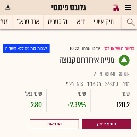
גלובס פיננסי
ראשי
תיק אישי
ת"א
וול סטריט
ארביטראז'
מט"
10:22
בהשהיה של 15 דק'
עדכון אחרון
לצפות בנתונים ללא השהיה
|
מניית אירודרום קבוצה
AERODROME GROUP
מניה
363010
תל-אביב
NIS
רציף
שער
שינוי
שינוי באג'
2.80
+2.39%
120.2
הוסף לתיק
התראות