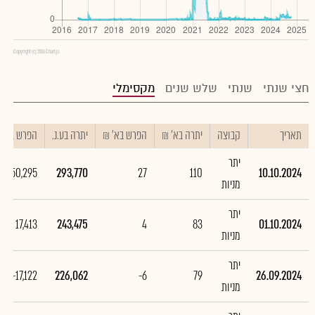
Copyright (c) 2016 Chart.js
חצי שנתי
שנתי
שלש שנים
מקסימלי
תאריך
קבוצה
יתרה בא' ₪
הפרש בא' ₪
יתרה בע.נ.
הפרש בע.נ.
יתר
50,295
293,770
27
110
10.10.2024
מניות
יתר
17,413
243,475
4
83
01.10.2024
מניות
יתר
-17,122
226,062
-6
79
26.09.2024
מניות