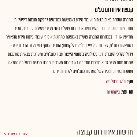
קבוצת אירודרום בע"מ
החברה עוסקת באיסוף,ניתוח ועיבוד מידע באמצעות כטב"מים להפקת תובנות דיגיטליות
מתקדמות מבוססות בינה מלאכותית. אירודרום פועלת בשני מגזרי פעילות עיקריים, מגזר
מודיעין אוויר - במסגרתו החברה פועלת באספקת פתרונות איסוף, עיבוד וניתוח מידע מהאוויר
באמצעות כטב"מ, לצד תפעול ציי כטב"מים ללקוחות; המגזר הנוסף הוא מגזר הדרכת ידע -
ניהול תהליכי העברת ידע וטכנולוגיה בתחומי הייצור עבור כטב"מים ומערכות צבאיות מורכבות
אחרות.תחת מגזר זה אירודרום מחזיקה באירודרום מערכות, חברה פרטית בבעלותה המלאה
ועוסקת בשיווק ומכירה של מערכות כטב"מים ללקוחות זרים.
ענף:
ת"א-טכנולוגיה
תת-ענף:
ביטחוניות
חדשות אירודרום קבוצה
עוד חדשות