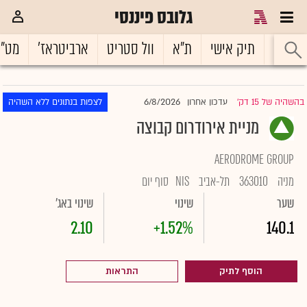
גלובס פיננסי
ראשי
תיק אישי
ת"א
וול סטריט
ארביטראז'
מט"
6/8/2026
בהשהיה של 15 דק'
עדכון אחרון
לצפות בנתונים ללא השהיה
|
מניית אירודרום קבוצה
AERODROME GROUP
מניה
363010
תל-אביב
NIS
סוף יום
שער
שינוי
שינוי באג'
2.10
+1.52%
140.1
הוסף לתיק
התראות