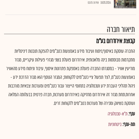
18.05.2026
שירות גלובס
תיאור חברה
קבוצת אירודרום בע"מ
החברה עוסקת באיסוף,ניתוח ועיבוד מידע באמצעות כטב"מים להפקת תובנות דיגיטליות
מתקדמות מבוססות בינה מלאכותית. אירודרום פועלת בשני מגזרי פעילות עיקריים, מגזר
מודיעין אוויר - במסגרתו החברה פועלת באספקת פתרונות איסוף, עיבוד וניתוח מידע מהאוויר
באמצעות כטב"מ, לצד תפעול ציי כטב"מים ללקוחות; המגזר הנוסף הוא מגזר הדרכת ידע -
ניהול תהליכי העברת ידע וטכנולוגיה בתחומי הייצור עבור כטב"מים ומערכות צבאיות מורכבות
אחרות.תחת מגזר זה אירודרום מחזיקה באירודרום מערכות, חברה פרטית בבעלותה המלאה
ועוסקת בשיווק ומכירה של מערכות כטב"מים ללקוחות זרים.
ענף:
ת"א-טכנולוגיה
תת-ענף:
ביטחוניות