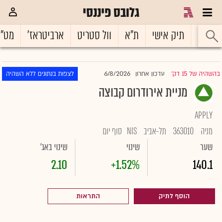
גלובס פיננסי
ראשי
תיק אישי
ת"א
וול סטריט
ארביטראז'
מט"
6/8/2026
בהשהיה של 15 דק'
עדכון אחרון
לצפות בנתונים ללא השהיה
|
מניית אירודרום קבוצה
APPLY
מניה
363010
תל-אביב
NIS
סוף יום
שער
שינוי
שינוי באג'
2.10
+1.52%
140.1
הוסף לתיק
התראות