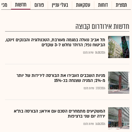
חדשות
תמצית
דוחות
עסקאות
בעלי עניין
פורום
מכיר
חדשות אירודרום קבוצה
תל אביב ננעלה במגמה מעורבת, הטכנולוגיה והבנקים זינקו,
הביטוח נפל; הדולר נחלש ל-3 שקלים
04.08.2026
שירות גלובס
מניות השבבים העבירו את הבורסה לירידות של יותר
מ-2%; המניה שצנחה בכ-15%
27.07.2026
שירות גלובס
המשקיעים מתמחרים הסכם עם איראן; הבורסה בת"א
ירדה יום שני ברציפות
16.06.2026
שירות גלובס