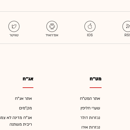
מט"ח
אג"ח
אתר המט"ח
אתר אג"ח
שערי חליפין
מק"מים
נגזרות דולר
אג"ח מדינה לא צמו
ריבית משתנה
נגזרות אירו