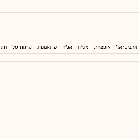
ארביטראז'
אופציות
מט"ח
אג"ח
ק. נאמנות
קרנות סל
חוזי