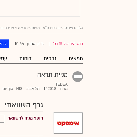
גלובס פיננסי
>
בורסת ת"א - מניות
>
תדאה
> מכירה בח
10:44
בהשהיה של 15 דק'
עדכון אחרון
לצפו
|
תמצית
גרפים
דוחות
עסק
מניית תדאה
TEDEA
מניה
142018
תל-אביב
NIS
סוף יום
גרף השוואתי
הוסף מניה להשוואה