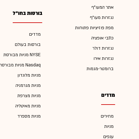
אתר המעו"ף
בורסות בחו"ל
נגזרות מעו"ף
מפת פוזיציות פתוחות
מדדים
כתבי אופציה
בורסות בעולם
נגזרות דולר
מניות מבורסת NYSE
נגזרות אירו
מניות מבורסת Nasdaq
ברומטר-מגמות
מניות מלונדון
מניות מגרמניה
מדדים
מניות מצרפת
מניות מאיטליה
מחירים
מניות מספרד
מניות
ענפים