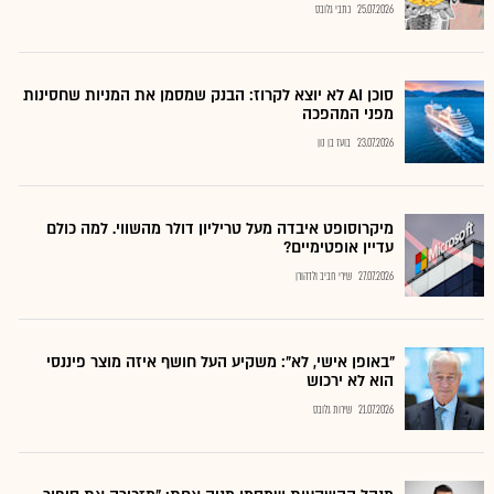
25.07.2026
כתבי גלובס
סוכן AI לא יוצא לקרוז: הבנק שמסמן את המניות שחסינות
מפני המהפכה
23.07.2026
בועז בן נון
מיקרוסופט איבדה מעל טריליון דולר מהשווי. למה כולם
עדיין אופטימיים?
27.07.2026
שירי חביב ולדהורן
"באופן אישי, לא": משקיע העל חושף איזה מוצר פיננסי
הוא לא ירכוש
21.07.2026
שירות גלובס