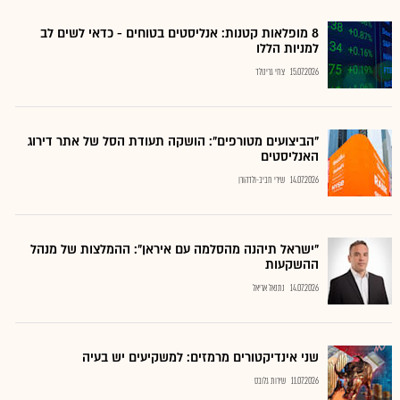
8 מופלאות קטנות: אנליסטים בטוחים - כדאי לשים לב
למניות הללו
15.07.2026
צחי גרינולד
"הביצועים מטורפים": הושקה תעודת הסל של אתר דירוג
האנליסטים
14.07.2026
שירי חביב-ולדהורן
"ישראל תיהנה מהסלמה עם איראן": ההמלצות של מנהל
ההשקעות
14.07.2026
נתנאל אריאל
שני אינדיקטורים מרמזים: למשקיעים יש בעיה
11.07.2026
שירות גלובס