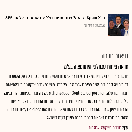
ה-SpaceX הבאה? שתי מניות חלל עם אפסייד של עד 61%
18.06.2026
צחי גרינולד
תיאור חברה
תדאה פיתוח טכנולוגי ואוטומציה בע"מ
תדאה פיתוח טכנולוגי ואוטומציה היא חברת אחזקות תעשייתיות שבסיסה בישראל, העוסקת
בפיתוח של ספקי כוח, אשר ממירים אנרגיה חשמלית לשימוש במערכות אלקטרוניות. באמצעות
חברת הבת שלה, Transducer Controls Corporation, עוסקת החברה בפיתוח, ייצור ושיווק
של מתמרים למדידת מרחק, זוויות, תאוצה ומהירות. עיקר מכירות החברה מתבצע בארצות
הברית ובצפון אירופה.החברה מחזיקה בבעלות מלאה בחברת Troy Holdings Inc, חברה בת
המחזיקה בנכסים בארצות הברית וחברת מולודן בע"מ בישראל..
ענף:
חברות השקעה ואחזקות