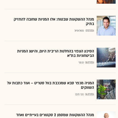
מנהל ההשקעות שבטוח: אלו המניות שחובה להחזיק
בתיק
07.07.2026
נתנאל אריאל
הסיכון הצפוי בהחלטת הריבית היום, והישג המניות
הביטחוניות בת"א
06.07.2026
רם מורי
המניה מכפר סבא שמככבת בוול סטריט – ועוד כתבות על
השווקים
04.07.2026
כתבי גלובס
מנהל ההשקעות שמסמן 2 סקטורים בעייתיים ואחד