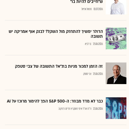
ש"חייבים להיות בו"
01.07.2026
נתנאל אריאל
הדולר ימשיך להתחזק מול השקל? לבנק אוף אמריקה יש
תשובה
25.06.2026
בר לביא
זה הזמן למכור מניות בת"א? התשובה של צבי סטפק
25.06.2026
צבי סטפק
כבר לא מדד מבוזר: ה-S&P 500 הפך להימור מרוכז על AI
23.06.2026
רו"ח ועו"ד איתי רושקביץ ודרינה רזניקוב