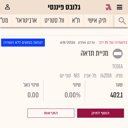
גלובס פיננסי
ראשי
תיק אישי
ת"א
וול סטריט
ארביטראז'
מט"
6/8/2026
בהשהיה של 15 דק'
עדכון אחרון
לצפות בנתונים ללא השהיה
|
מניית תדאה
TEDEA
מניה
142018
תל-אביב
NIS
סוף יום
שער
שינוי
שינוי באג'
0.00
0.00%
402.1
הוסף לתיק
התראות