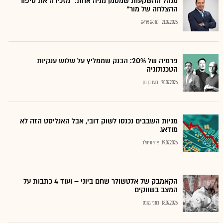
מנהל ההשקעות שמסמן מניה אחת: "מזכירה את סיפור
ההצלחה של מור"
21.07.2026
נתנאל אריאל
פרמיה של 20%: הבנק שממליץ על שלוש ענקיות
הטכנולוגיה
20.07.2026
בועז בן נון
מניות השבבים נכנסו לשוק דובי, אבל האנליסט הזה לא
מודאג
19.07.2026
צחי גרינולד
הקאמבק של אלטשולר שחם ביוני – ועוד 4 כתבות על
המצב בשווקים
18.07.2026
כתבי גלובס