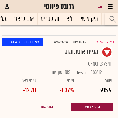
גלובס פיננסי
ראשי
תיק אישי
ת"א
וול סטריט
ארביטראז'
מט"
6/8/2026
בהשהיה של 15 דק'
עדכון אחרון
לצפות בנתונים ללא השהיה
|
מניית אוטונומוס
TCHNOPLS VENT
מניה
1083419
תל-אביב
NIS
סוף יום
שער
שינוי
שינוי באג'
-12.70
-1.37%
915.9
הוסף לתיק
התראות