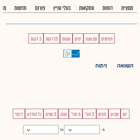
תמצית
דוחות
עסקאות
בעלי עניין
פורום
חדשות
מכי
חודשים
שבועות
ימים
שעות
15 דקות
3 דקות
השוואה
ניתוח
יום
שבוע
חודש
3 חוד'
6 חוד'
שנה
3 שנים
כל המידע
דינמי
מ -
עד