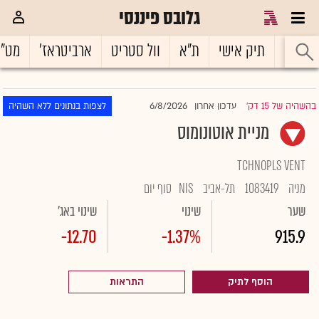
גלובס פיננסי
ראשי
תיק אישי
ת"א
וול סטריט
ארביטראז'
מט"
6/8/2026
בהשהיה של 15 דק'
עדכון אחרון
לצפות בנתונים ללא השהיה
|
מניית אוטונומוס
TCHNOPLS VENT
מניה
1083419
תל-אביב
NIS
סוף יום
שער
שינוי
שינוי באג'
-12.70
-1.37%
915.9
הוסף לתיק
התראות