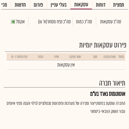
עסקאות
תמצית
דוחות
בעלי עניין
פורום
חדשות
מכיר
סה"כ עסקאות
סה"כ כמות
סה"כ נפח מסחר
(א' ₪)
אקסל
פירוט עסקאות יומיות
מספר
שעת עסקה
מצב
שער עסקה
שינוי
כמות
נפח מסחר ב- ₪
אין עסקאות
תיאור חברה
אוטונומוס גארד בע"מ
החברה עוסקת בפתוח,ייצור ומכירה של מערכות ופתרונות טכנולוגיים לגילוי והגנה מפני איומים
עבור השוק הצבאי-ביטחוני