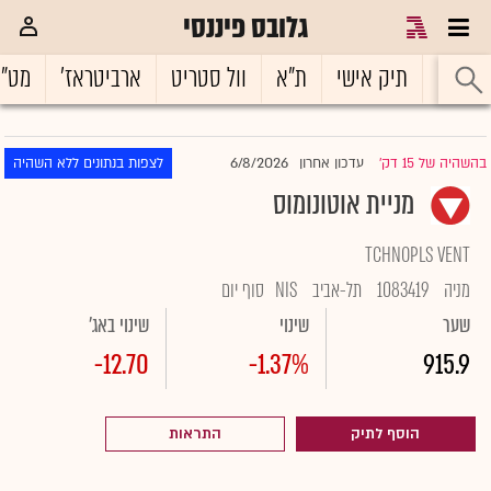
גלובס פיננסי
ראשי
תיק אישי
ת"א
וול סטריט
ארביטראז'
מט"
6/8/2026
בהשהיה של 15 דק'
עדכון אחרון
לצפות בנתונים ללא השהיה
|
מניית אוטונומוס
TCHNOPLS VENT
מניה
1083419
תל-אביב
NIS
סוף יום
שער
שינוי
שינוי באג'
-12.70
-1.37%
915.9
הוסף לתיק
התראות