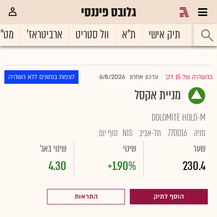
גלובס פיננסי
ראשי
תיק אישי
ת"א
וול סטריט
ארביטראז'
מט"
6/8/2026
בהשהיה של 15 דק'
עדכון אחרון
לצפות בנתונים ללא השהיה
|
מניית אקסל
DOLOMITE HOLD-M
מניה
770016
תל-אביב
NIS
סוף יום
שער
שינוי
שינוי באג'
4.30
+1.90%
230.4
הוסף לתיק
התראות