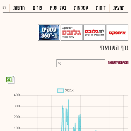
מכי
תמצית
דוחות
עסקאות
בעלי עניין
פורום
חדשות
גרף השוואתי
הוסף מניה להשוואה