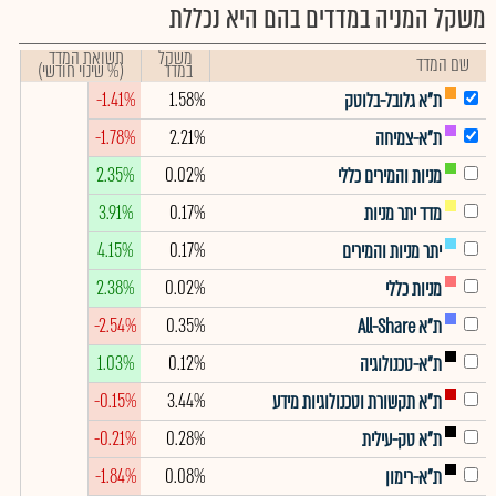
משקל המניה במדדים בהם היא נכללת
משקל
תשואת המדד
שם המדד
במדד
(% שינוי חודשי)
-1.41%
1.58%
ת"א גלובל-בלוטק
-1.78%
2.21%
ת"א-צמיחה
2.35%
0.02%
מניות והמירים כללי
3.91%
0.17%
מדד יתר מניות
4.15%
0.17%
יתר מניות והמירים
2.38%
0.02%
מניות כללי
-2.54%
0.35%
ת"א All-Share
1.03%
0.12%
ת"א-טכנולוגיה
-0.15%
3.44%
ת"א תקשורת וטכנולוגיות מידע
-0.21%
0.28%
ת"א טק-עילית
-1.84%
0.08%
ת"א-רימון