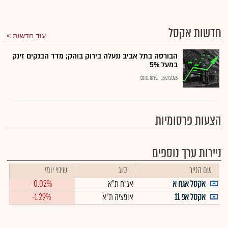
חדשות אקסל
עוד חדשות
הבורסה בתל אביב ננעלה בירוק בוהק; מדד הבנקים זינק
במעל 5%
15.07.2026
שירות גלובס
הצעות פרסומיות
ניירות ערך נוספים
שם הנייר
סוג
שינוי יומי
אקסל אגח א
אג"ח ת"א
-0.02%
אקסל אפ 11
אופציה ת"א
-1.29%