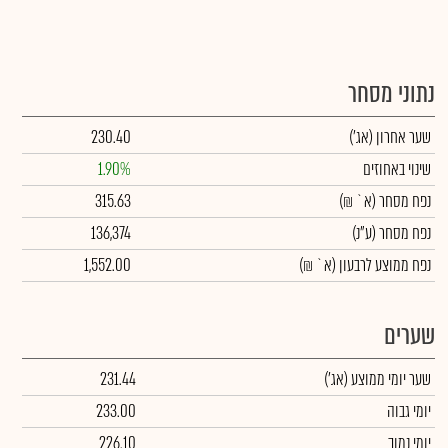
נתוני מסחר
שער אחרון
(אג')
230.40
שינוי באחוזים
1.90%
נפח מסחר
(א` ₪)
315.63
נפח מסחר
(ע"נ)
136,374
נפח ממוצע לרבעון (א` ₪)
1,552.00
שערים
שער יומי ממוצע
(אג')
231.44
יומי גבוה
233.00
יומי נמוך
226.10