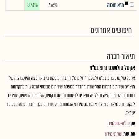
0.41%
7.76%
ת"א תוכנה
חיפושים אחרונים
תיאור חברה
אקסל סולושנס גרופ בע"מ
אקסל סולושנס גרופ בע"מ (לשעבר "דולומיט") החברה עוסקת בייבוא,הפצה ואינטגרציה של
מוצרים ושרותים בתחום התקשורת. החברה מספקת שירותים מבוססי טכנולוגיות מתקדמות
בתחום הטלקומוניקציה ובכלל זה מוצרים לרשתות תקשורת קווית, אלחוטית ואופטית, מוצרים
לתקשורת סלולארית, מוצרי אינטרנט, שירותי אבטחת מידע ושירותי ענן. החברה פועלת בעיקר
ישראל.
ענף:
ת"א-טכנולוגיה
תת-ענף:
שרותי מידע