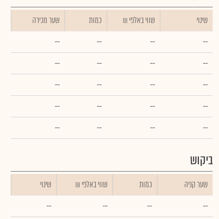
שינוי
₪ שווי באלפי
כמות
שער מכירה
--
--
--
--
--
--
--
--
--
--
--
--
--
--
--
--
--
--
--
--
ביקוש
שער קניה
כמות
₪ שווי באלפי
שינוי
--
--
--
--