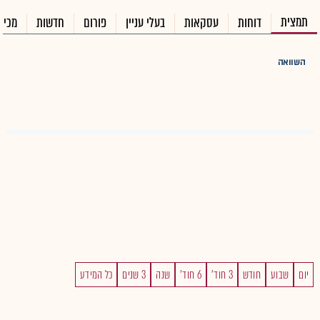
תמצית
דוחות
עסקאות
בעלי עניין
פורום
חדשות
מכיר
השוואה
יום
שבוע
חודש
3 חוד'
6 חוד'
שנה
3 שנים
כל המידע