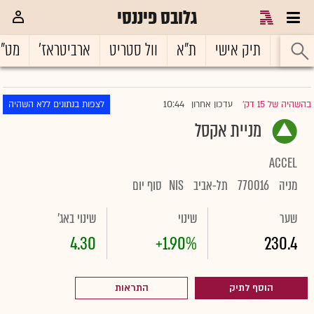
גלובס פיננסי
ראשי
תיק אישי
ת"א
וול סטריט
ארביטראז'
מט"
10:44
בהשהיה של 15 דק'
עדכון אחרון
לצפות בנתונים ללא השהיה
|
מניית אקסל
ACCEL
מניה
770016
תל-אביב
NIS
סוף יום
שער
שינוי
שינוי באג'
4.30
+1.90%
230.4
הוסף לתיק
התראות