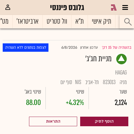
גלובס פיננסי
ראשי
תיק אישי
ת"א
וול סטריט
ארביטראז'
מט"
6/8/2026
בהשהיה של 15 דק'
עדכון אחרון
לצפות בנתונים ללא השהיה
|
מניית חג'ג'
HAGAG
מניה
823013
תל-אביב
NIS
סוף יום
שער
שינוי
שינוי באג'
88.00
+4.32%
2,124
הוסף לתיק
התראות