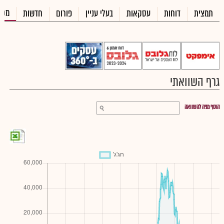
מכי
תמצית
דוחות
עסקאות
בעלי עניין
פורום
חדשות
גרף השוואתי
הוסף מניה להשוואה