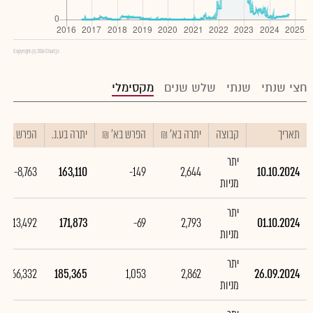
Copyright (c) 2016 Chart.js
חצי שנתי
שנתי
שלש שנים
מקסימלי
תאריך
קבוצה
יתרה בא' ₪
הפרש בא' ₪
יתרה בע.נ.
הפרש בע.נ.
יתר
-8,763
163,110
-149
2,644
10.10.2024
מניות
יתר
-13,492
171,873
-69
2,793
01.10.2024
מניות
יתר
66,332
185,365
1,053
2,862
26.09.2024
מניות