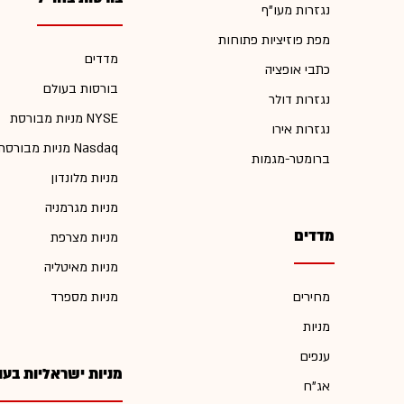
נגזרות מעו"ף
מפת פוזיציות פתוחות
מדדים
כתבי אופציה
בורסות בעולם
נגזרות דולר
מניות מבורסת NYSE
נגזרות אירו
מניות מבורסת Nasdaq
ברומטר-מגמות
מניות מלונדון
מניות מגרמניה
מדדים
מניות מצרפת
מניות מאיטליה
מחירים
מניות מספרד
מניות
ענפים
מניות ישראליות בעו
אג"ח