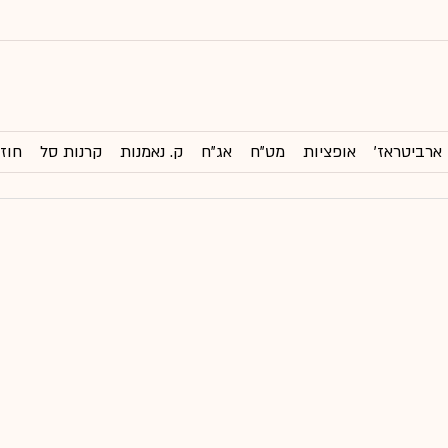
ארביטראז'
אופציות
מט"ח
אג"ח
ק. נאמנות
קרנות סל
חוזי