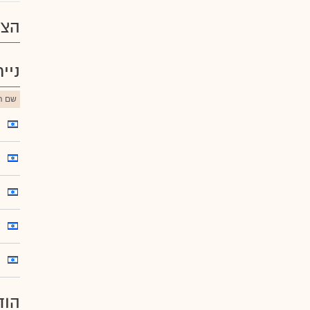
הצע
ניי
שם הנ
הוד