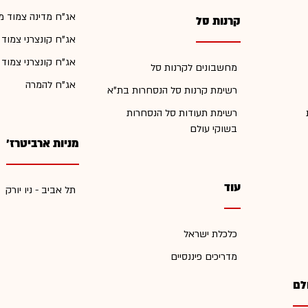
אג"ח מדינה צמוד מ
קרנות סל
אג"ח קונצרני צמוד
אג"ח קונצרני צמוד
מחשבונים לקרנות סל
אג"ח להמרה
רשימת קרנות סל הנסחרות בת"א
רשימת תעודות סל הנסחרות
בשוקי עולם
מניות ארביטרז'
עוד
תל אביב - ניו יורק
כלכלת ישראל
מדריכים פיננסיים
לם