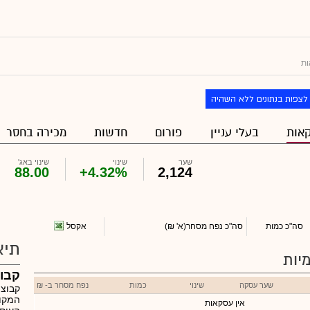
ות
לצפות בנתונים ללא השהיה
אות
בעלי עניין
פורום
חדשות
מכירה בחסר
שער
שינוי
שינוי באג'
88.00
+4.32%
2,124
אקסל
סה"כ כמות
סה"כ נפח מסחר
(א' ₪)
תיא
יות
קבוצ
שער עסקה
שינוי
כמות
נפח מסחר ב- ₪
קבוצת
המקוצ
אין עסקאות