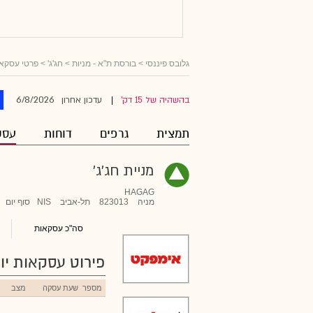
גלובס פיננסי
>
בורסת ת"א - מניות
>
חג'ג'
> פרטי עסקא
6/8/2026
בהשהיה של 15 דק'
עדכון אחרון
|
תמצית
גרפים
דוחות
עסק
מניית חג'ג'
HAGAG
מניה
823013
תל-אביב
NIS
סוף יום
סה"כ עסקאות
פירוט עסקאות יומ
מספר
שעת עסקה
מצב