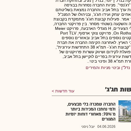
ת בנדל"ן יזמי, בנדל"ן מניב ובהחזקת חברת
רג'נסי". מניות החברה נסחרות בבורסה
ות ערך בתל אביב והחברה נמצאת בשליטתם
חים יצחק ועידו חג'ג', ובניהולו של המנכ"ל
אמר. פעילות קבוצת חג'ג' מתמקדת בקבוצת
 והשקעה בשטחי מסחר. בין פרויקטי החברה,
מגדלי הצעירים, H מגדלי הארבעה, פרויקט Meier
On Rothschild, פרויקט צוקי ארסוף, Port TLV
קטים נוספים בתל אביב ובאזורים נוספים
 הארץ. לאחרונה הקימה החברה את חברת
הבת "קבוצת חג'ג'- תמ"א 38 התחדשות עירונית",
ועלת לקידום ושיווק עשרות פרויקטים של
ות עירונית בפריים לוקיישן בתל אביב,
א 38 ופינוי בינוי..
נדל"ן ובינוי מניות והמירים
ות חג'ג'
עוד חדשות
החברה שמכרה בלי מבצעים,
ולמי נחתכו המכירות ביותר
מ־70%: מאחורי דוחות יזמיות
המגורים
04.06.2026
יובל ניסני