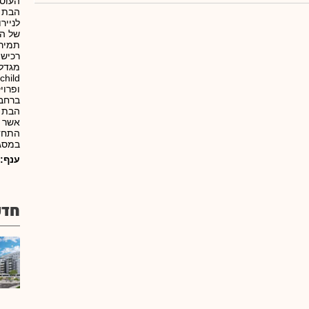
העוסק
הבת "
לנייר
של הא
תמיר 
רכישה
ופרוי
ברחבי
אשר פ
התחדש
במסגרת תמ"
ענף:
חדש