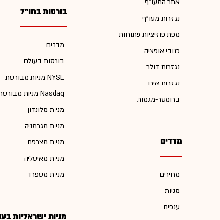
אתר המעו"ף
בורסות בחו"ל
נגזרות מעו"ף
מפת פוזיציות פתוחות
מדדים
כתבי אופציה
בורסות בעולם
נגזרות דולר
מניות מבורסת NYSE
נגזרות אירו
מניות מבורסת Nasdaq
ברומטר-מגמות
מניות מלונדון
מניות מגרמניה
מדדים
מניות מצרפת
מניות מאיטליה
מחירים
מניות מספרד
מניות
ענפים
מניות ישראליות בעו