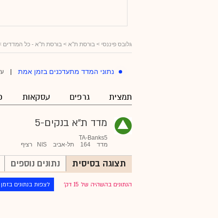
גלובס פיננסי
> בורסת ת"א >
בורסת ת"א - כל המדדים
>
עד
נתוני המדד מתעדכנים בזמן אמת
|
תמצית
גרפים
עסקאות
פ
מדד ת"א בנקים-5
TA-Banks5
מדד
164
תל-אביב
NIS
רציף
תצוגה בסיסית
נתונים נוספים
הנתונים בהשהיה של 15 דק׳
לצפות בנתונים בזמן