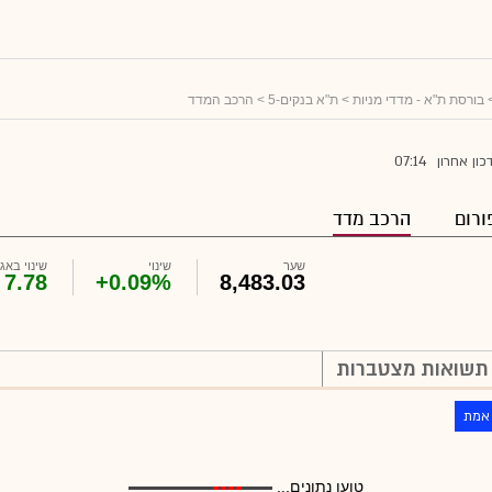
בורסת ת"א - מדדי מניות
>
ת"א בנקים-5
> הרכב המדד
07:14
כון אחרון
ורום
הרכב מדד
שער
שינוי
שינוי באג'
7.78
+0.09%
8,483.03
תשואות מצטברות
 אמת
טוען נתונים...