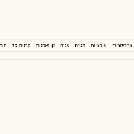
ארביטראז'
אופציות
מט"ח
אג"ח
ק. נאמנות
קרנות סל
חוזי