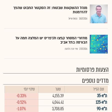
מנהל ההשקעות שבטוח: זה הסקטור החבוט שהפך
להזדמנות
28.07.2026
נתנאל אריאל
מחזורי המסחר קפצו ולג'פריס יש המלצה חמה על
הבורסה בתל אביב
27.07.2026
שירי חביב-ולדהורן
הצעות פרסומיות
מדדים נוספים
שם הנייר
שער
שינוי יומי
ת"א-35
4,155.39
-0.33%
ת"א-125
4,044.41
-0.52%
ת"א-90
3,708.85
-1.07%