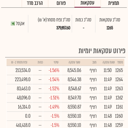
עסקאות
תמצית
פורום
הרכב מדד
סה"כ עסקאות
סה"כ כמות
סה"כ נפח מסחר
(א' ₪)
אקסל
379,857.60
-
1265
פירוט עסקאות יומיות
מספר
שעת עסקה
מצב
שער עסקה
שינוי
כמות
נפח מסחר ב- ₪
1265
11:50
רציף
8,545.06
-1.56%
--
213,534.0
1264
11:49
רציף
8,546.38
-1.54%
--
223,498.0
1263
11:49
רציף
8,548.67
-1.52%
--
83,463.0
1262
11:49
רציף
8,549.70
-1.51%
--
48,096.0
1261
11:49
רציף
8,550.87
-1.49%
--
16,314.0
1260
11:48
רציף
8,550.10
-1.5%
--
0.0
1259
11:48
רציף
8,550.10
-1.5%
--
461,418.0