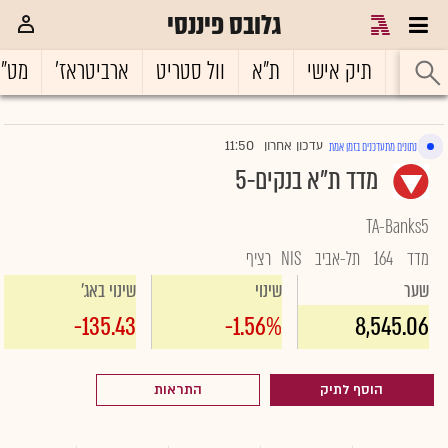
גלובס פיננסי
ראשי
תיק אישי
ת"א
וול סטריט
ארביטראז'
מט"
11:50
עדכון אחרון
נתונים מתעדכנים בזמן אמת
|
מדד ת"א בנקים-5
TA-Banks5
מדד
164
תל-אביב
NIS
רציף
שער
שינוי
שינוי באג'
-135.43
-1.56%
8,545.06
הוסף לתיק
התראות