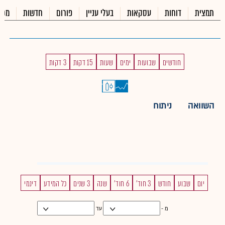
תמצית
דוחות
עסקאות
בעלי עניין
פורום
חדשות
מכי
חודשים
שבועות
ימים
שעות
15 דקות
3 דקות
השוואה
ניתוח
יום
שבוע
חודש
3 חוד'
6 חוד'
שנה
3 שנים
כל המידע
דינמי
מ -
עד