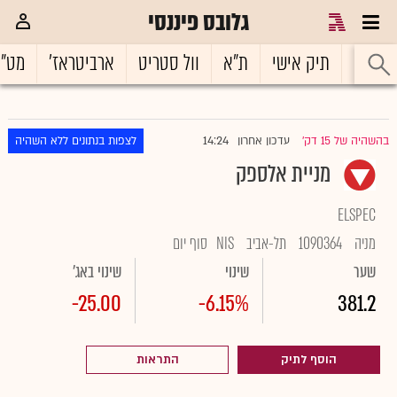
גלובס פיננסי
ראשי
תיק אישי
ת"א
וול סטריט
ארביטראז'
מט"
14:24
בהשהיה של 15 דק'
עדכון אחרון
לצפות בנתונים ללא השהיה
|
מניית אלספק
ELSPEC
מניה
1090364
תל-אביב
NIS
סוף יום
שער
שינוי
שינוי באג'
-25.00
-6.15%
381.2
הוסף לתיק
התראות