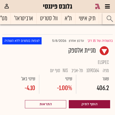
גלובס פיננסי
ראשי
תיק אישי
ת"א
וול סטריט
ארביטראז'
מט"
5/8/2026
בהשהיה של 15 דק'
עדכון אחרון
לצפות בנתונים ללא השהיה
|
מניית אלספק
ELSPEC
מניה
1090364
תל-אביב
NIS
סוף יום
שער
שינוי
שינוי באג'
-4.10
-1.00%
406.2
הוסף לתיק
התראות