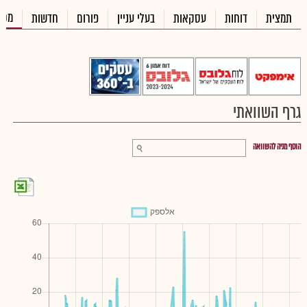
מכי
תמצית
דוחות
עסקאות
בעלי עניין
פורום
חדשות
גרף השוואתי
הוסף מניה להשוואה