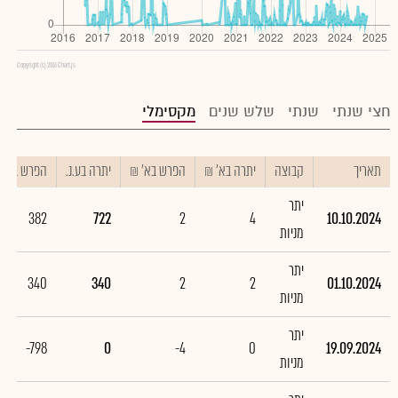
Copyright (c) 2016 Chart.js
חצי שנתי
שנתי
שלש שנים
מקסימלי
תאריך
קבוצה
יתרה בא' ₪
הפרש בא' ₪
יתרה בע.נ.
הפרש בע.נ.
יתר
382
722
2
4
10.10.2024
מניות
יתר
340
340
2
2
01.10.2024
מניות
יתר
-798
0
-4
0
19.09.2024
מניות