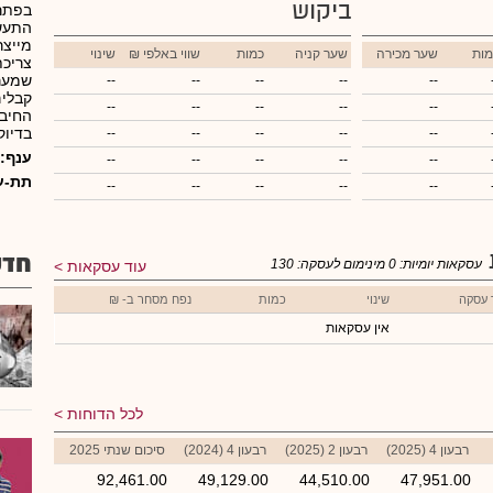
ביקוש
בפתרו
התעשי
מייצר
מות
שער מכירה
שער קניה
כמות
₪ שווי באלפי
שינוי
צריכת
שמערכ
--
--
--
--
--
קבלים
--
--
--
--
--
החיבו
בדיוק
--
--
--
--
--
ענף:
--
--
--
--
--
תת-ע
--
--
--
--
--
חדש
עסקאות יומיות:
0
מינימום לעסקה:
130
עוד עסקאות
 עסקה
שינוי
כמות
נפח מסחר ב- ₪
אין עסקאות
לכל הדוחות
רבעון 4 (2025)
רבעון 2 (2025)
רבעון 4 (2024)
סיכום שנתי 2025
92,461.00
49,129.00
44,510.00
47,951.00