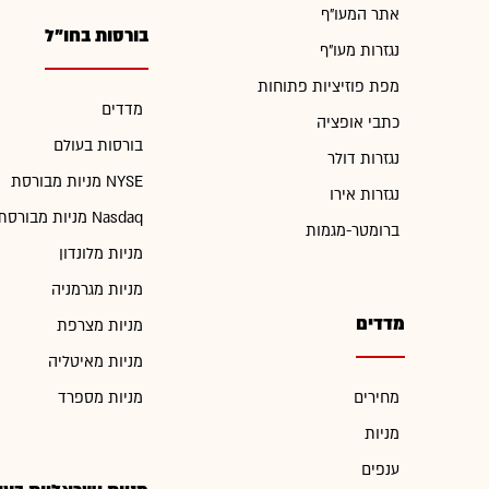
אתר המעו"ף
בורסות בחו"ל
נגזרות מעו"ף
מפת פוזיציות פתוחות
מדדים
כתבי אופציה
בורסות בעולם
נגזרות דולר
מניות מבורסת NYSE
נגזרות אירו
מניות מבורסת Nasdaq
ברומטר-מגמות
מניות מלונדון
מניות מגרמניה
מדדים
מניות מצרפת
מניות מאיטליה
מחירים
מניות מספרד
מניות
ענפים