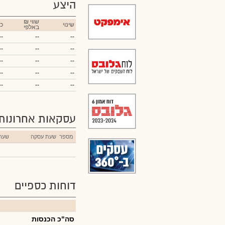
היצע
₪ שווי
שינוי
כ
באלפי
--
--
--
--
--
--
--
--
--
--
--
--
--
--
--
עסקאות אחרונות
מספר
שעת עסקה
שער
דוחות כספיים
סה"כ הכנסות