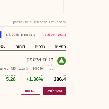
גלובס פיננסי
>
בורסת ת"א - מניות
> אלספק
6/8/2026
בהשהיה של 15 דק'
עדכון אחרון
|
תמצית
גרפים
דוחות
עסק
מניית אלספק
ELSPEC
מניה
1090364
תל-אביב
NIS
סוף יום
שער
שינוי
שינוי באג'
5.20
+1.36%
386.4
הוסף לתיק
התראות