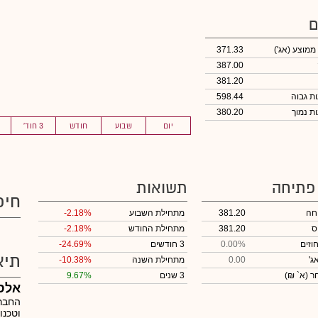
ם
 ממוצע
(אג')
371.33
387.00
381.20
598.44
380.20
יום
שבוע
חודש
3 חוד'
 פתיחה
תשואות
חיפ
חה
381.20
מתחילת השבוע
-2.18%
ס
381.20
מתחילת החודש
-2.18%
וזים
0.00%
3 חודשים
-24.69%
תיא
ג'
0.00
מתחילת השנה
-10.38%
חר
(א` ₪)
3 שנים
9.67%
אלס
החברה
וטכנו