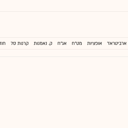
ארביטראז'
אופציות
מט"ח
אג"ח
ק. נאמנות
קרנות סל
חוז