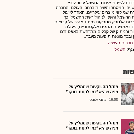
נות לשיפור איכות החשמל עבור ענפי
יה, המסחר והשירות ברחבי העולם. החברה
ת שני קווי מוצרים עיקריים, האחד לייעול
 החשמל והשני לניהול רשת החשמל. כך
ות אלספק מספקות מיתוג מהיר של קבוצות
 באמצעות מתגים אלקטרוניים, פעולת
ר והניתוק של קבלים מתרחשת באפס זרם
 ובכך מונעת תופעות מעבר..
חברות תעשיה
נף:
חשמל
ות
מנהל ההשקעות שממליץ על
מניה שהיא "כמו לקנות בונקר"
16:00
כתבי גלובס
מנהל ההשקעות שממליץ על
מניה שהיא "כמו לקנות בונקר"