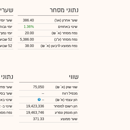
נתוני מסחר
שערי
שער אחרון
(אג')
386.40
שער יומי
שינוי באחוזים
1.36%
יומי גבוה
נפח מסחר
(א` ₪)
20.00
יומי נמוך
נפח מסחר
(ע"נ)
5,386.00
52 שבועות גבוה
נפח ממוצע לרבעון (א` ₪)
38.00
52 שבועות נמוך
שווי
נתוני
שווי שוק
(א` ₪)
75,050
שער פתי
מכפיל רווח
--
שער בסי
הון עצמי
(א' ₪)
--
שינוי באח
הון רשום למסחר
19,423,336
שינוי
ב- א
הון מונפק ונפרע
19,463,746
נפח מס
שער ממוצע
371.33