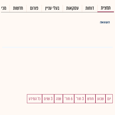
תמצית
דוחות
עסקאות
בעלי עניין
פורום
חדשות
מכיר
השוואה
יום
שבוע
חודש
3 חוד'
6 חוד'
שנה
3 שנים
כל המידע