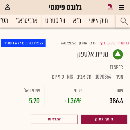
גלובס פיננסי
ראשי
תיק אישי
ת"א
וול סטריט
ארביטראז'
מט"
6/8/2026
בהשהיה של 15 דק'
עדכון אחרון
לצפות בנתונים ללא השהיה
|
מניית אלספק
ELSPEC
מניה
1090364
תל-אביב
NIS
סוף יום
שער
שינוי
שינוי באג'
5.20
+1.36%
386.4
הוסף לתיק
התראות