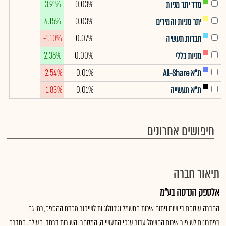
3.91%
0.03%
מדד יתר מניות
4.15%
0.03%
יתר מניות והמירים
-1.10%
0.07%
חברות תעשיה
2.38%
0.00%
מניות כללי
-2.54%
0.01%
ת"א All-Share
-1.83%
0.01%
ת"א תעשייה
חיפושים אחרונים
תיאור חברה
אלספק הנדסה בע"מ
החברה עוסקת ביישום ניתוח איכות החשמל וטכנולוגיות לשיפור מקדם ההספק, כמו גם
בפתרונות לשיפור איכות החשמל עבור ענפי התעשייה, המסחר והשירות ברחבי העולם. החברה