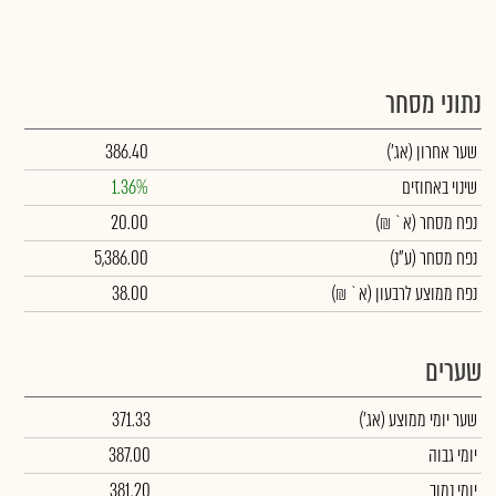
נתוני מסחר
שער אחרון
(אג')
386.40
שינוי באחוזים
1.36%
נפח מסחר
(א` ₪)
20.00
נפח מסחר
(ע"נ)
5,386.00
נפח ממוצע לרבעון (א` ₪)
38.00
שערים
שער יומי ממוצע
(אג')
371.33
יומי גבוה
387.00
יומי נמוך
381.20