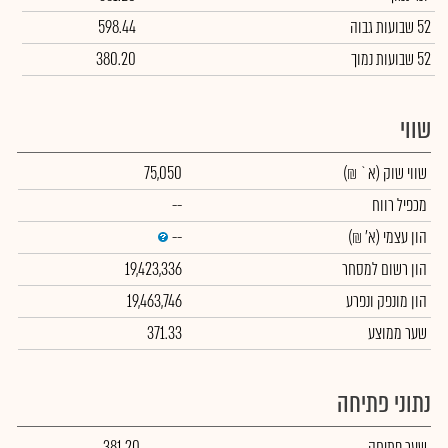
52 שבועות גבוה
598.44
52 שבועות נמוך
380.20
שווי
שווי שוק
(א` ₪)
75,050
מכפיל רווח
--
הון עצמי
(א' ₪)
--
הון רשום למסחר
19,423,336
הון מונפק ונפרע
19,463,746
שער ממוצע
371.33
נתוני פתיחה
שער פתיחה
381.20