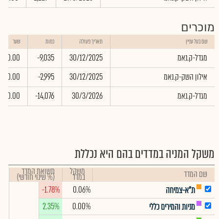
מוכרים
שם בעל עניין
תאריך פעולה
כמות
שער
מגדל-ק.נאמ
30/12/2025
-9,035
0.00
אילון השק-ק.נאמ
30/12/2025
-2,995
0.00
מגדל-ק.נאמ
30/3/2026
-14,076
0.00
משקל המניה במדדים בהם היא נכללת
משקל
תשואת המדד
שם המדד
במדד
(% שינוי חודשי)
-1.78%
0.06%
ת"א-צמיחה
2.35%
0.00%
מניות והמירים כללי