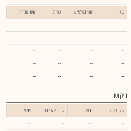
שינוי
₪ שווי באלפי
כמות
שער מכירה
--
--
--
--
--
--
--
--
--
--
--
--
--
--
--
--
--
--
--
--
ביקוש
שער קניה
כמות
₪ שווי באלפי
שינוי
--
--
--
--