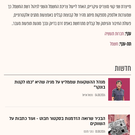
מייצרת שני קווי מוצרים עיקריים, האחד לייעול צריכת החשמל והשני לניהול רשת החשמל. כך
שמערכות אלספק מספקות מיתוג מהיר של קבוצות קבלים באמצעות מתגים אלקטרוניים,
פעולת החיבור והניתוק של קבלים מתרחשת באפס זרם בדיוק ובכך מונעת תופעות מעבר..
ענף:
חברות תעשיה
תת-ענף:
חשמל
חדשות
מנהל ההשקעות שממליץ על מניה שהיא "כמו לקנות
בונקר"
04.08.2026
נתנאל אריאל
הבכיר שרואה הזדמנות בסקטור חבוט - ועוד כתבות על
השווקים
01.08.2026
כתבי גלובס