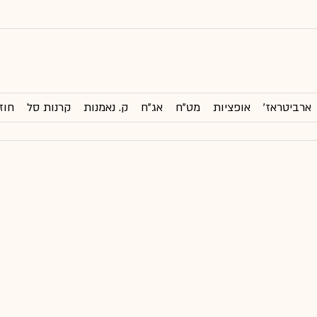
ארביטראז'
אופציות
מט"ח
אג"ח
ק. נאמנות
קרנות סל
חוז