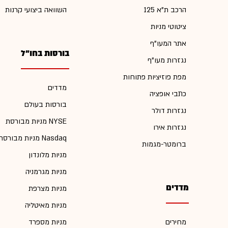
הרכב ת"א 125
השוואה ביצועי קרנות
ציטוטי מניות
אתר המעו"ף
בורסות בחו"ל
נגזרות מעו"ף
מפת פוזיציות פתוחות
מדדים
כתבי אופציה
בורסות בעולם
נגזרות דולר
מניות מבורסת NYSE
נגזרות אירו
מניות מבורסת Nasdaq
ברומטר-מגמות
מניות מלונדון
מניות מגרמניה
מדדים
מניות מצרפת
מניות מאיטליה
מחירים
מניות מספרד