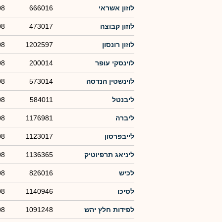
לוזון אשראי
666016
08
לוזון קבוצה
473017
08
לוזון רונסון
1202597
08
לוינסקי עופר
200014
08
לוינשטין הנדסה
573014
08
ליבנטל
584011
08
ליברה
1176981
08
לייבפרסון
1123017
08
ליניאג תרפיוטיק
1136365
08
לכיש
826016
08
לסיכו
1140946
08
לפידות חלץ יהש
1091248
08