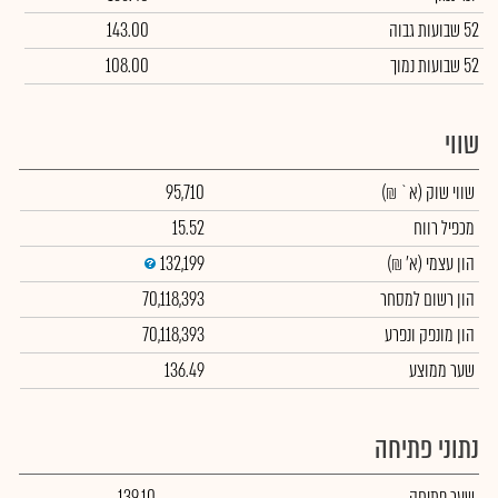
52 שבועות גבוה
143.00
52 שבועות נמוך
108.00
שווי
שווי שוק
(א` ₪)
95,710
מכפיל רווח
15.52
הון עצמי
(א' ₪)
132,199
הון רשום למסחר
70,118,393
הון מונפק ונפרע
70,118,393
שער ממוצע
136.49
נתוני פתיחה
שער פתיחה
139.10