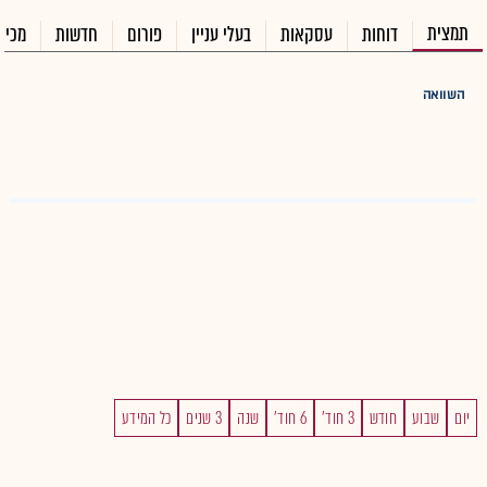
תמצית
דוחות
עסקאות
בעלי עניין
פורום
חדשות
מכיר
השוואה
יום
שבוע
חודש
3 חוד'
6 חוד'
שנה
3 שנים
כל המידע