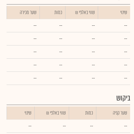
שינוי
₪ שווי באלפי
כמות
שער מכירה
--
--
--
--
--
--
--
--
--
--
--
--
--
--
--
--
--
--
--
--
ביקוש
שער קניה
כמות
₪ שווי באלפי
שינוי
--
--
--
--