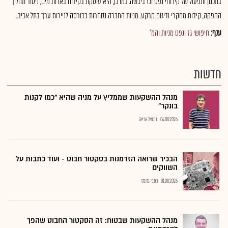
בתכנון ותפעול של קידוחי נפט וגז ביבשה. כמו כן, היא עוסקת בקידוח בארות מים, ניטור תהליך
ההפקה, קידוח מחקרי ודיגום קרקע. מניות החברה נסחרות בבורסה לניירות ערך בתל אביב..
ענף:
חיפושי גז ונפט מניות והמ'
חדשות
מנהל ההשקעות שממליץ על מניה שהיא "כמו לקנות
בונקר"
04.08.2026
נתנאל אריאל
הבכיר שרואה הזדמנות בסקטור חבוט - ועוד כתבות על
השווקים
01.08.2026
כתבי גלובס
מנהל ההשקעות שבטוח: זה הסקטור החבוט שהפך