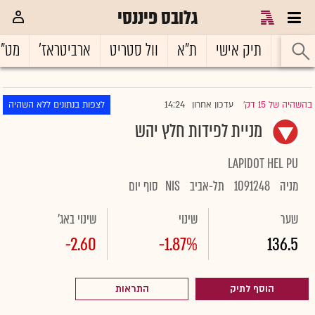
גלובס פיננסי
ראשי
תיק אישי
ת"א
וול סטריט
ארביטראז'
מט"
14:24
בהשהיה של 15 דק'
עדכון אחרון
לצפות בנתונים ללא השהיה
|
מניית לפידות חלץ יהש
LAPIDOT HEL PU
מניה
1091248
תל-אביב
NIS
סוף יום
שער
שינוי
שינוי באג'
-2.60
-1.87%
136.5
הוסף לתיק
התראות