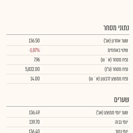
נתוני מסחר
שער אחרון
(אג')
136.50
שינוי באחוזים
-1.87%
נפח מסחר
(א` ₪)
7.96
נפח מסחר
(ע"נ)
5,832.00
נפח ממוצע לרבעון (א` ₪)
14.00
שערים
שער יומי ממוצע
(אג')
136.49
יומי גבוה
139.70
יומי נמוך
136.40