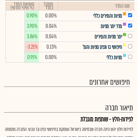
משקל
תשואת המדד
שם המדד
במדד
(% שינוי חודשי)
0.90%
0.00%
מניות והמירים כללי
3.90%
0.04%
מדד יתר מניות
3.86%
0.04%
יתר מניות והמירים
-3.21%
0.13%
חיפושי גז ונפט מניות והמ'
0.91%
0.00%
מניות כללי
חיפושים אחרונים
תיאור חברה
לפידות-חלץ - שותפות מוגבלת
לפידות חלץ יהש הינה חברה שבסיסה בישראל ועוסקת בחיפושי נפט וגז טבעי. החברה מתמחה