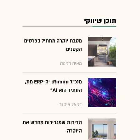
תוכן שיווקי
מטבח יוקרה מתחיל בפרטים
הקטנים
מאיה בניטה
מנכ״ל Rimini: “ה-ERP מת,
העתיד הוא AI"
דניאל איסלר
הדירות שמגדירות מחדש את
היוקרה