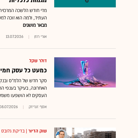
מגמות כלכליות
מדי חודש הלשכה המרכזית 
העתיד, ולמה הוא זוכה למ
מבאר מושגים
אורי רוזן
13.07.2026
דולר שקל
כמעט כל עסק חמישי
העסקים לא הושפעו משמע
אסף זגריזק
08.07.2026
שוק הדיור
| בדיקת גלובס