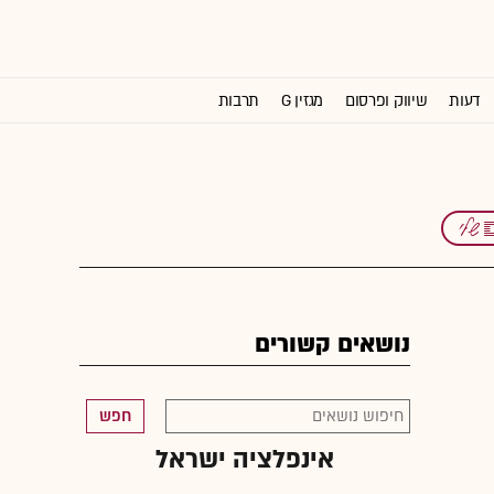
דעות
שיווק ופרסום
מגזין G
תרבות
וול סטריט ג'ורנל
נושאים קשורים
חפש
אינפלציה ישראל