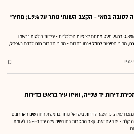
האינפלציה מפתיעה לטובה במאי - הקצב השנתי נותר על 1.9%; מחירי
מדד המחירים לצרכן ירד ב-0.3% במאי, מעט מתחת לציפיות הכלכלנים • ירידות בולטות נרשמו
רה; מחירי הטיסות לחו"ל צנחו בחדות • מחירי הדירות חזרו לרדת באפריל,
15.06
ירת דירות יד שנייה, ואיזו עיר בראש בדירות
נמכרו עולה, כי היצע הדירות בישראל נותר בחמשת החודשים האחרונים
באותה רמה, ואף רשם ירידה קלה • יחד עם זאת, קצב המכירות בחודשים אלה ירד ב-15% לעומת
ם