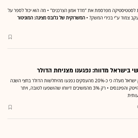
לסטטיסטיקה מפרסמת את "מדד אמון הצרכנים" • מה הוא יכול לספר על
עקב צמוד ע"י בכירי המשק? •
המשרוקית של גלובס מציגה: המוניטור
 בישראל מדווח: נפגענו מצניחת הדולר
סקר חדש של הלמ"ס ובנק ישראל מעלה כי כ-20% מהעסקים נפגעו מהיחלשות הדולר בחצי השנה
האחרונה, בעיקר בענפי ההייטק והפיננסים • רק 3% מהמשיבים דיווחו שהושפעו לטובה, ויתר
ותית