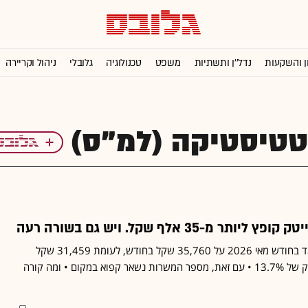
ן והשקעות
נדל''ן ותשתיות
משפט
טכנולוגיה
גלובלי
ניהול וקריירה
טיסטיקה (למ"ס)
מ-35 אלף שקל. ויש גם בשורה רעה
השכר הממוצע בהייטק עמד בחודש מאי 2026 על 35,760 שקל בחודש, לעומת 31,459 שקל
בחודש במאי אשתקד - זינוק של 13.7% • עם זאת, מספר המשרות נשאר קפוא במקום • ומה קורה