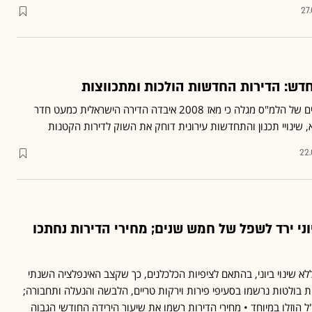
27
ש: הדירות החדשות הולכות ומתכווצות
עיבוד גלובס לנתונים חדשים של הלמ"ס מגלה כי מאז 2008 איבדה הדירה הישראלית כמעט חדר
, שינויי תכנון והתחדשות עירונית דוחק את השוק לדירות הקטנות
22.
ני ירד לשפל של חמש שנים; מחירי הדירות נחתכו
לא שינוי ביוני, בהתאם לציפיות הכלכלנים, כך שקצב האינפלציה השנתי
 של 1.6% • ירידות בולטות נרשמו בסעיפי פירות וירקות טריים, הלבשה והנעלה ותחבורה;
ל הוזלו במיוחד • מחירי הדירות רשמו את שיעור הירידה החודשי הגבוה