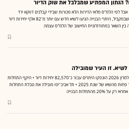
בל לפי הלמ"ס מלאי הדירות הלא מכורות שבידי קבלנים דווקא ירד
בחודשים האחרונים • אלא שבמקביל, היתרי הבנייה הגיעו לשיא חדש עם יותר מ־82 אלף יחידות דיור
בין השאר במתודולוגיית החישוב של הלמ"ס עצמה
 לשיא. זו העיר שמובילה
בין החודשים אפריל 2025 למרץ 2026 הונפקו היתרים עבור כ־82,570 יחידות דיור • היקף התחלות
הבנייה החדשות גבוה – אך פחות מהשיא של שנת 2025 • תל אביב־יפו מובילה את טבלת התחלות
 20% מהתחלות הבנייה