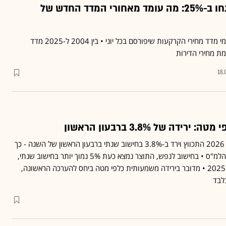
מחירי הקרקעות צנחו ב-25%: מה עומד מאחורי המדד החדש של
הלמ"ס השקיעה באופן רשמי מדד מחירי הקרקעות שיפורסם בכל יוני • בין 2004 ל-2025 מדד
18
דה של 3.8% ברבעון הראשון
התמ"ג ברבעון הראשון של 2026 התכווץ וירד ב-3.8% בחישוב שנתי ברבעון הראשון של השנה - כך
עפ"י ההערכה השנייה של הלמ"ס • בחישוב לנפש, התוצר נמצא כעת 5% נמוך יותר בחישוב שנתי,
לעומת הרבעון האחרון של 2025 • מדובר בירידה משמעותית כלפי מטה ביחס להערכה הראשונה,