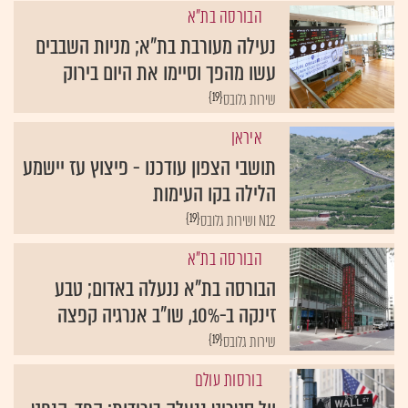
הבורסה בת"א
נעילה מעורבת בת"א; מניות השבבים
עשו מהפך וסיימו את היום בירוק
{19}
שירות גלובס
איראן
תושבי הצפון עודכנו - פיצוץ עז יישמע
הלילה בקו העימות
{19}
N12 ושירות גלובס
הבורסה בת"א
הבורסה בת"א ננעלה באדום; טבע
זינקה ב-10%, שו"ב אנרגיה קפצה
{19}
שירות גלובס
בורסות עולם