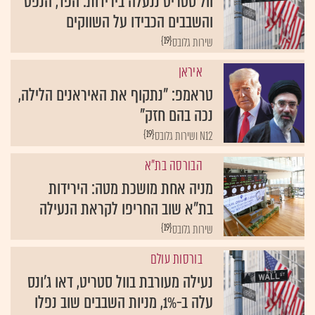
וול סטריט ננעלה בירידות: הפד, הנפט
והשבבים הכבידו על השווקים
{19}
שירות גלובס
איראן
טראמפ: "נתקוף את האיראנים הלילה,
נכה בהם חזק"
{19}
N12 ושירות גלובס
הבורסה בת"א
מניה אחת מושכת מטה: הירידות
בת"א שוב החריפו לקראת הנעילה
{19}
שירות גלובס
בורסות עולם
נעילה מעורבת בוול סטריט, דאו ג'ונס
עלה ב-1%, מניות השבבים שוב נפלו