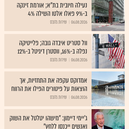
נעילה חיובית בת"א; אורמת זינקה
ב-9% פאלו אלטו השילה 4%
06.08.2026
שירות גלובס
וול סטריט איבדה גובה; פלייטיקה
נפלה ב-16%, ווסטרן דיגיטל ב-12%
06.08.2026
שירות גלובס
אמדוקס עקפה את התחזיות, אך
הוצאות על פיטורים הפילו את הרווח
06.08.2026
שירות גלובס
ג'יימי דיימון: "מישהו יטלטל את השוק
ואנשים ייכנסו ללחץ"