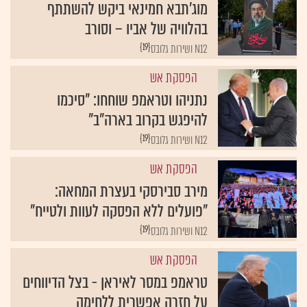
מוג'תבא חמינאי ביקש להשתתף
בהלוויה של אביו – וסורב
{19}
N12 ושירות גלובס
הפסקת אש
נתניהו וטראמפ שוחחו: "סיכמו
להיפגש בקרוב בארה"ב"
{19}
N12 ושירות גלובס
הפסקת אש
מירב סבירסקי בעצרת המחאה:
"פועלים ללא הפסקה לעוות ולטייח"
{19}
N12 ושירות גלובס
הפסקת אש
טראמפ במסר לאיראן - בצל הדיווחים
על חזרה אפשרית ללחימה