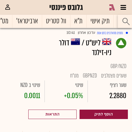
גלובס פיננסי
ראשי
תיק אישי
ת"א
וול סטריט
ארביטראז'
מט"
10:41
עדכון אחרון
נתונים מתעדכנים בזמן אמת
|
ליש"ט /
דולר
ניו-זילנד
GBP/NZD
שערים מצטלבים
GBPNZD
מט"ח
שער רציף
שינוי
שינוי ב NZD
0.0011
+0.05%
2.2880
הוסף לתיק
התראות