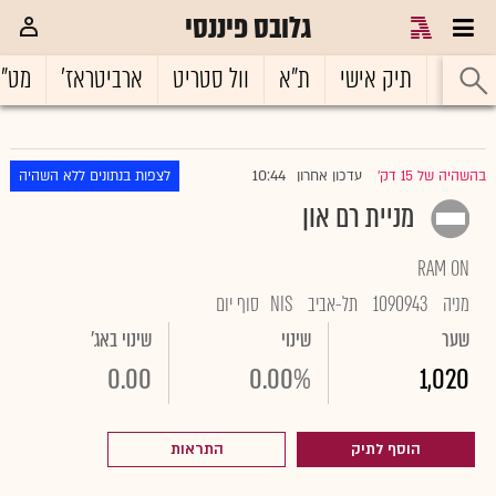
גלובס פיננסי
ראשי
תיק אישי
ת"א
וול סטריט
ארביטראז'
מט"
10:44
בהשהיה של 15 דק'
עדכון אחרון
לצפות בנתונים ללא השהיה
|
מניית רם און
RAM ON
מניה
1090943
תל-אביב
NIS
סוף יום
שער
שינוי
שינוי באג'
0.00
0.00%
1,020
הוסף לתיק
התראות