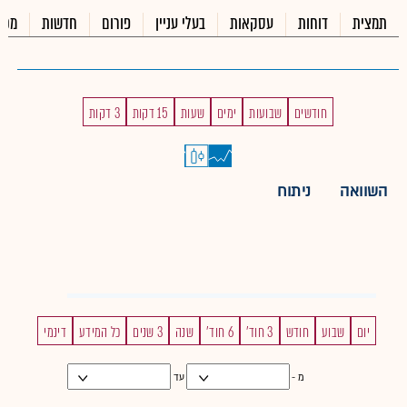
תמצית
דוחות
עסקאות
בעלי עניין
פורום
חדשות
מכי
חודשים
שבועות
ימים
שעות
15 דקות
3 דקות
השוואה
ניתוח
יום
שבוע
חודש
3 חוד'
6 חוד'
שנה
3 שנים
כל המידע
דינמי
מ -
עד