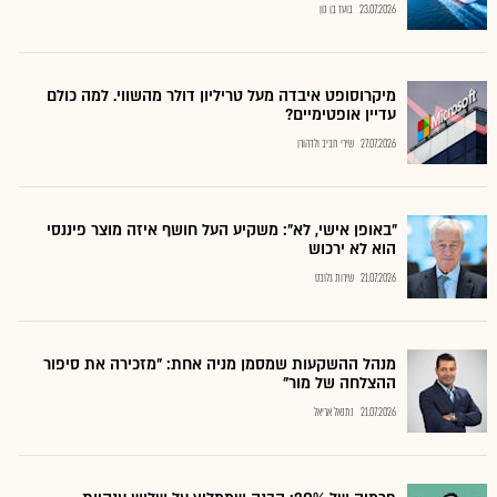
23.07.2026
בועז בן נון
מיקרוסופט איבדה מעל טריליון דולר מהשווי. למה כולם
עדיין אופטימיים?
27.07.2026
שירי חביב ולדהורן
"באופן אישי, לא": משקיע העל חושף איזה מוצר פיננסי
הוא לא ירכוש
21.07.2026
שירות גלובס
מנהל ההשקעות שמסמן מניה אחת: "מזכירה את סיפור
ההצלחה של מור"
21.07.2026
נתנאל אריאל