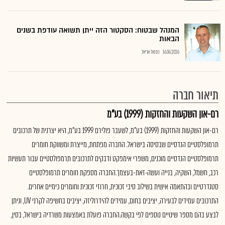
המנהל שבטוח: הסקטור הזה ייתן תשואה עודפת בשנים
הבאות
16.06.2026
נתנאל אריאל
תיאור חברה
רם-און השקעות והחזקות (1999) בע"מ
רם-און השקעות והחזקות (1999) בע"מ, לשעבר פולירם 1999 בע"מ, היא יצרנית של תרכובים
תרמופלסטיים הנדסיים שבסיסה בישראל. החברה מפתחת, מייצרת ומשווקת חומרים
תרמופלסטיים הנדסיים מוכנים, משפרי אימפקט ודבקים לתרכובים תרמפולסטיים עבור תעשיות
רכב, חשמל, השקיה, בנייה ועשה-זאת-בעצמך.החברה מספקת חומרים תרמופלסטיים
סטנדרטיים ובהתאמה אישית בשילוב סיבי זכוכית, חרוזי זכוכית וחומרים כימיים אחרים.
התרכובים עמידים לבעירה, יציבים בחום, עמידים להידרוליזה, יציבים בחשיפה לקרני UV, וניתן
לבצע בהם מספר שינויים נוספים לפי בקשה.החברה פועלת באמצעות משרדיה בישראל, בסין,