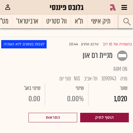
גלובס פיננסי
ראשי
תיק אישי
ת"א
וול סטריט
ארביטראז'
מט"
10:44
בהשהיה של 15 דק'
עדכון אחרון
לצפות בנתונים ללא השהיה
|
מניית רם און
RAM ON
מניה
1090943
תל-אביב
NIS
סוף יום
שער
שינוי
שינוי באג'
0.00
0.00%
1,020
הוסף לתיק
התראות