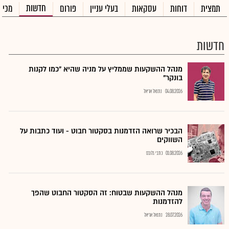
חדשות
תמצית
דוחות
עסקאות
בעלי עניין
פורום
מכיר
חדשות
מנהל ההשקעות שממליץ על מניה שהיא "כמו לקנות
בונקר"
04.08.2026
נתנאל אריאל
הבכיר שרואה הזדמנות בסקטור חבוט - ועוד כתבות על
השווקים
01.08.2026
כתבי גלובס
מנהל ההשקעות שבטוח: זה הסקטור החבוט שהפך
להזדמנות
28.07.2026
נתנאל אריאל