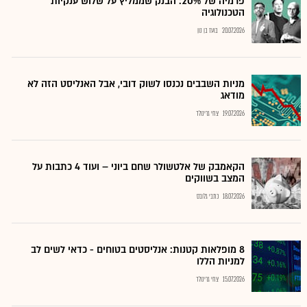
פרמיה של 20%: הבנק שממליץ על שלוש ענקיות
הטכנולוגיה
20.07.2026
בועז בן נון
מניות השבבים נכנסו לשוק דובי, אבל האנליסט הזה לא
מודאג
19.07.2026
צחי גרינולד
הקאמבק של אלטשולר שחם ביוני – ועוד 4 כתבות על
המצב בשווקים
18.07.2026
כתבי גלובס
8 מופלאות קטנות: אנליסטים בטוחים - כדאי לשים לב
למניות הללו
15.07.2026
צחי גרינולד