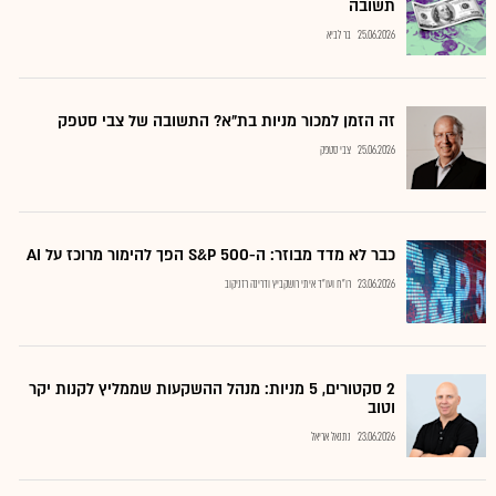
תשובה
25.06.2026
בר לביא
זה הזמן למכור מניות בת"א? התשובה של צבי סטפק
25.06.2026
צבי סטפק
כבר לא מדד מבוזר: ה-S&P 500 הפך להימור מרוכז על AI
23.06.2026
רו"ח ועו"ד איתי רושקביץ ודרינה רזניקוב
2 סקטורים, 5 מניות: מנהל ההשקעות שממליץ לקנות יקר
וטוב
23.06.2026
נתנאל אריאל