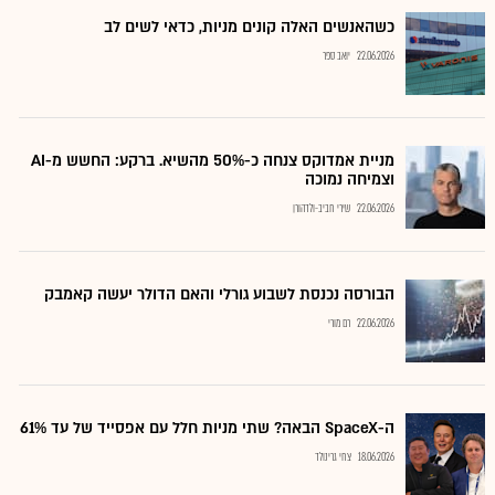
כשהאנשים האלה קונים מניות, כדאי לשים לב
22.06.2026
יואב ספר
מניית אמדוקס צנחה כ-50% מהשיא. ברקע: החשש מ-AI
וצמיחה נמוכה
22.06.2026
שירי חביב-ולדהורן
הבורסה נכנסת לשבוע גורלי והאם הדולר יעשה קאמבק
22.06.2026
רם מורי
ה-SpaceX הבאה? שתי מניות חלל עם אפסייד של עד 61%
18.06.2026
צחי גרינולד