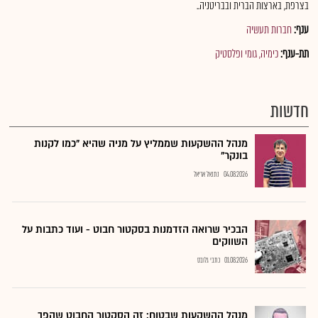
בצרפת, בארצות הברית ובבריטניה..
ענף:
חברות תעשיה
תת-ענף:
כימיה, גומי ופלסטיק
חדשות
מנהל ההשקעות שממליץ על מניה שהיא "כמו לקנות
בונקר"
04.08.2026
נתנאל אריאל
הבכיר שרואה הזדמנות בסקטור חבוט - ועוד כתבות על
השווקים
01.08.2026
כתבי גלובס
מנהל ההשקעות שבטוח: זה הסקטור החבוט שהפך