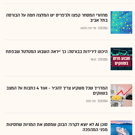
מחזורי המסחר קפצו ולג'פריס יש המלצה חמה על הבורסה
בתל אביב
27.07.2026
שירי חביב-ולדהורן
היכונו לירידות בבורסה: כך ייראה השבוע המטלטל שבפתח
27.07.2026
רם מורי
המדריך שכל משקיע צריך להכיר - ועוד 4 כתבות על המצב
בשווקים
25.07.2026
כתבי גלובס
סוכן AI לא יוצא לקרוז: הבנק שמסמן את המניות שחסינות
מפני המהפכה