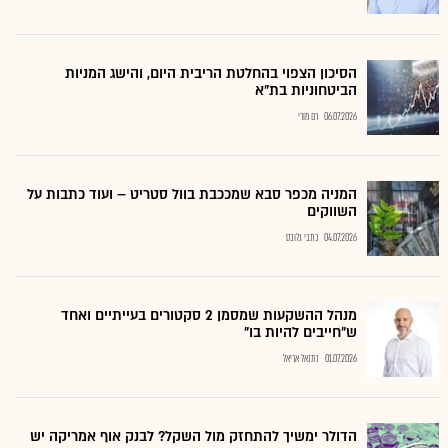
הסיכון הצפוי בהחלטת הריבית היום, והישג המניות
הביטחוניות בת"א
06.07.2026
רם מורי
המניה מכפר סבא שמככבת בוול סטריט – ועוד כתבות על
השווקים
04.07.2026
כתבי גלובס
מנהל ההשקעות שמסמן 2 סקטורים בעייתיים ואחד
ש"חייבים להיות בו"
01.07.2026
נתנאל אריאל
הדולר ימשיך להתחזק מול השקל? לבנק אוף אמריקה יש