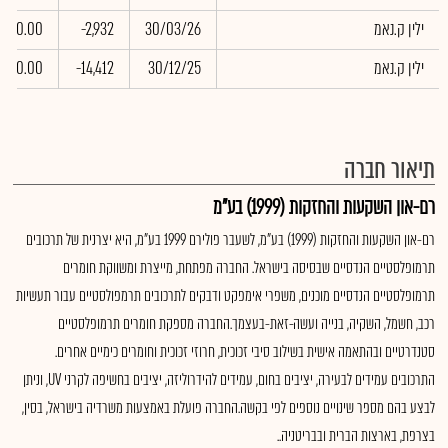
ילין ק.נאמ
30/03/26
-2,932
0.00
ילין ק.נאמ
30/12/25
-14,412
0.00
תיאור חברה
רם-און השקעות והחזקות (1999) בע"מ
רם-און השקעות והחזקות (1999) בע"מ, לשעבר פולירם 1999 בע"מ, היא יצרנית של תרכובים
תרמופלסטיים הנדסיים שבסיסה בישראל. החברה מפתחת, מייצרת ומשווקת חומרים
תרמופלסטיים הנדסיים מוכנים, משפרי אימפקט ודבקים לתרכובים תרמפולסטיים עבור תעשיות
רכב, חשמל, השקיה, בנייה ועשה-זאת-בעצמך.החברה מספקת חומרים תרמופלסטיים
סטנדרטיים ובהתאמה אישית בשילוב סיבי זכוכית, חרוזי זכוכית וחומרים כימיים אחרים.
התרכובים עמידים לבעירה, יציבים בחום, עמידים להידרוליזה, יציבים בחשיפה לקרני UV, וניתן
לבצע בהם מספר שינויים נוספים לפי בקשה.החברה פועלת באמצעות משרדיה בישראל, בסין,
בצרפת, בארצות הברית ובבריטניה..