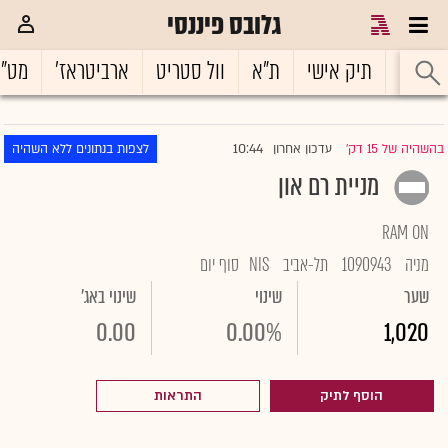
גלובס פיננסי
ראשי
תיק אישי
ת"א
וול סטריט
ארביטראז'
מט"
10:44
בהשהיה של 15 דק'
עדכון אחרון
לצפות בנתונים ללא השהיה
|
מניית רם און
RAM ON
מניה
1090943
תל-אביב
NIS
סוף יום
שער
שינוי
שינוי באג'
0.00
0.00%
1,020
הוסף לתיק
התראות