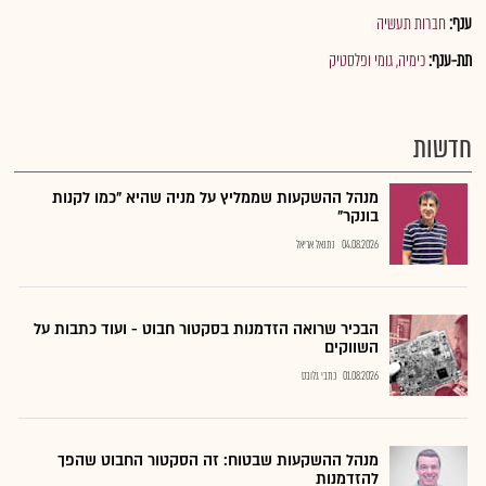
ענף:
חברות תעשיה
תת-ענף:
כימיה, גומי ופלסטיק
חדשות
מנהל ההשקעות שממליץ על מניה שהיא "כמו לקנות
בונקר"
04.08.2026
נתנאל אריאל
הבכיר שרואה הזדמנות בסקטור חבוט - ועוד כתבות על
השווקים
01.08.2026
כתבי גלובס
מנהל ההשקעות שבטוח: זה הסקטור החבוט שהפך
להזדמנות