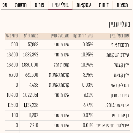
בעלי עניין
תמצית
דוחות
עסקאות
פורום
חדשות
מכיר
בעלי עניין
שם בעל עניין
שיעור החזקה
סוג בעל עניין
כמות ני"ע
שווי באלפי 
0.35%
אינו מוסדי
57,883
500
רוזנברג אורי
10.95%
אינו מוסדי
1,832,392
18,600
עילדב השקעות
10.94%
קופות גמל
1,830,000
18,600
ילין ק.גמל
3.95%
קרנות נאמנות
661,500
6,700
ילין ק.נאמ
0.03%
קרנות נאמנות
4,438
0
מגדל-ק.נאמ
6.11%
אינו מוסדי
1,022,051
10,400
גרינברג מרון
11,500
1,132,238
6.77%
אר.פי.אס 2014ג
0.07%
אינו מוסדי
11,902
100
בן יהודה זיו
0.01%
אינו מוסדי
2,210
0
ציבולסקי חביליו איריס