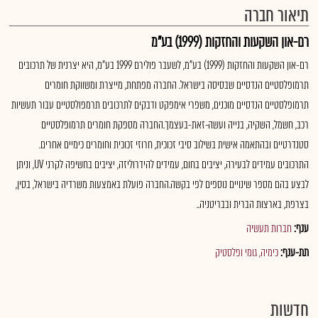
תיאור חברה
רם-און השקעות והחזקות (1999) בע"מ
רם-און השקעות והחזקות (1999) בע"מ, לשעבר פולירם 1999 בע"מ, היא יצרנית של תרכובים
תרמופלסטיים הנדסיים שבסיסה בישראל. החברה מפתחת, מייצרת ומשווקת חומרים
תרמופלסטיים הנדסיים מוכנים, משפרי אימפקט ודבקים לתרכובים תרמפולסטיים עבור תעשיות
רכב, חשמל, השקיה, בנייה ועשה-זאת-בעצמך.החברה מספקת חומרים תרמופלסטיים
סטנדרטיים ובהתאמה אישית בשילוב סיבי זכוכית, חרוזי זכוכית וחומרים כימיים אחרים.
התרכובים עמידים לבעירה, יציבים בחום, עמידים להידרוליזה, יציבים בחשיפה לקרני UV, וניתן
לבצע בהם מספר שינויים נוספים לפי בקשה.החברה פועלת באמצעות משרדיה בישראל, בסין,
בצרפת, בארצות הברית ובבריטניה..
ענף:
חברות תעשיה
תת-ענף:
כימיה, גומי ופלסטיק
חדשות