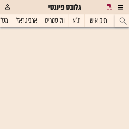
גלובס פיננסי
ראשי
תיק אישי
ת"א
וול סטריט
ארביטראז'
מט"