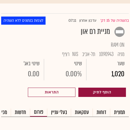
07:11
בהשהיה של 15 דק'
עדכון אחרון
לצפות בנתונים ללא השהיה
|
מניית רם און
RAM ON
מניה
1090943
תל-אביב
NIS
רציף
שער
שינוי
שינוי באג'
0.00
0.00%
1,020
הוסף לתיק
התראות
פורום
תמצית
דוחות
עסקאות
בעלי עניין
חדשות
מכיר