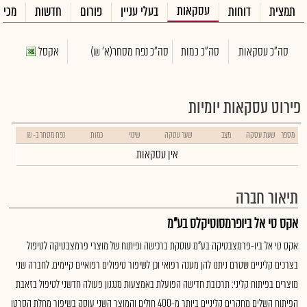
עסקאות
תמצית
דוחות
בעלי עניין
פורום
חדשות
מכיר
סה"כ עסקאות
סה"כ כמות
סה"כ נפח מסחר
(א' ₪)
אקסל
פירוט עסקאות יומיות
מספר
שעת עסקה
מצב
שער עסקה
שינוי
כמות
נפח מסחר ב- ₪
אין עסקאות
תיאור חברה
אקס טי אל ביופרמסוטיקלס בע"מ
אקס טי אל ביו-פרמצבטיקה בע"מ עוסקת ברכישה ופיתוח של מוצרי פרמצבטיקה לטיפול
בצרכים קליניים שטרם ניתנו להן מענה רפואי וכן לשיפור טיפולים רפואיים קיימים. לחברה שני
מוצרים בפיתוח קליני: תרכובת חדישה הפועלת באמצעות מנגנון פעולה חדשני לטיפול בזאבת
הפיתוח השלים מחקרים קליניים ביותר מ-400 חולים והמוצר השני עוסק בשיפור מחלת הסרטן