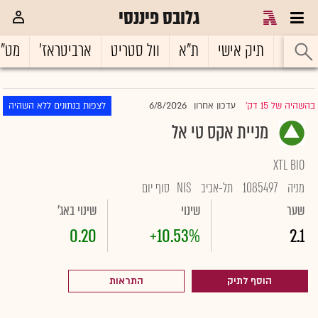
גלובס פיננסי
ראשי
תיק אישי
ת"א
וול סטריט
ארביטראז'
מט"
6/8/2026
בהשהיה של 15 דק'
עדכון אחרון
לצפות בנתונים ללא השהיה
|
מניית אקס טי אל
XTL BIO
מניה
1085497
תל-אביב
NIS
סוף יום
שער
שינוי
שינוי באג'
0.20
+10.53%
2.1
הוסף לתיק
התראות