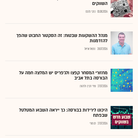
השווקים
01.08.2026
כתבי גלובס
מנהל ההשקעות שבטוח: זה הסקטור החבוט שהפך
להזדמנות
28.07.2026
נתנאל אריאל
מחזורי המסחר קפצו ולג'פריס יש המלצה חמה על
הבורסה בתל אביב
27.07.2026
שירי חביב-ולדהורן
היכונו לירידות בבורסה: כך ייראה השבוע המטלטל
שבפתח
27.07.2026
רם מורי