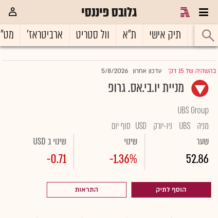
גלובס פיננסי
ראשי
תיק אישי
ת"א
וול סטריט
ארביטראז'
מט"
5/8/2026
בהשהיה של 15 דק'
עדכון אחרון
|
מניית יו.בי.אס. גרופ
UBS Group
מניה
UBS
ניו-יורק
USD
סוף יום
שער
שינוי
שינוי ב USD
-0.71
-1.36%
52.86
הוסף לתיק
התראות