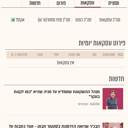
עסקאות
תמצית
פורום
חדשות
סה"כ עסקאות
סה"כ כמות
סה"כ נפח מסחר
(א' ₪)
אקסל
פירוט עסקאות יומיות
מספר
שעת עסקה
מצב
שער עסקה
שינוי
כמות
נפח מסחר ב- ₪
אין עסקאות
חדשות
מנהל ההשקעות שממליץ על מניה שהיא "כמו לקנות
בונקר"
04.08.2026
נתנאל אריאל
הבכיר שרואה הזדמנות בסקטור חבוט - ועוד כתבות על