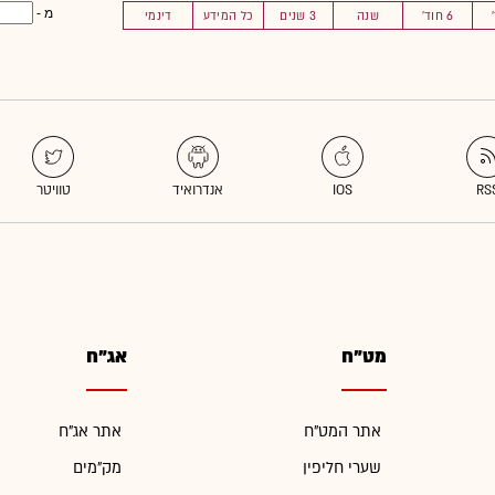
מ -
6 חוד'
שנה
3 שנים
כל המידע
דינמי
מט"ח
אג"ח
אתר המט"ח
אתר אג"ח
שערי חליפין
מק"מים