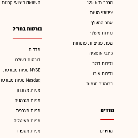
הרכב ת"א 125
השוואה ביצועי קרנות
ציטוטי מניות
אתר המעו"ף
בורסות בחו"ל
נגזרות מעו"ף
מפת פוזיציות פתוחות
מדדים
כתבי אופציה
בורסות בעולם
נגזרות דולר
מניות מבורסת NYSE
נגזרות אירו
מניות מבורסת Nasdaq
ברומטר-מגמות
מניות מלונדון
מניות מגרמניה
מדדים
מניות מצרפת
מניות מאיטליה
מחירים
מניות מספרד