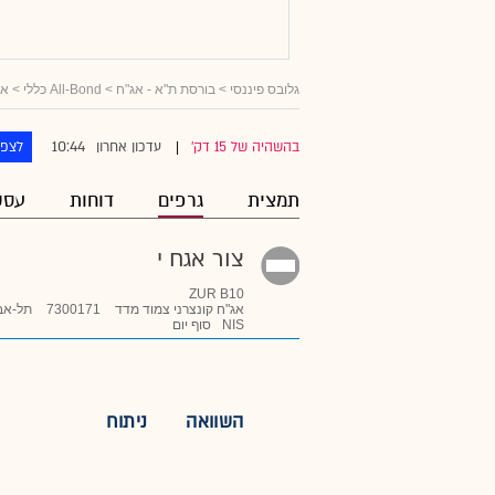
גלובס פיננסי
>
בורסת ת"א - אג"ח
>
All-Bond כללי
>
אג
10:44
בהשהיה של 15 דק'
עדכון אחרון
לצפו
|
תמצית
גרפים
דוחות
עסק
צור אגח י
ZUR B10
אג"ח קונצרני צמוד מדד
7300171
תל-אב
NIS
סוף יום
השוואה
ניתוח