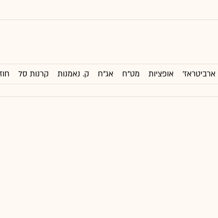
ארביטראז'
אופציות
מט"ח
אג"ח
ק. נאמנות
קרנות סל
חוז