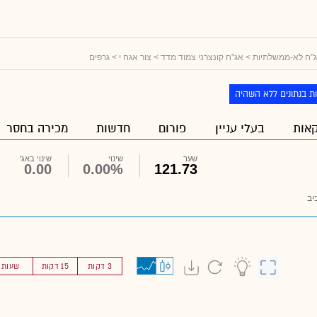
"ח לא-ממשלתיות
>
אג"ח קונצרני צמוד מדד
>
צור אגח י
> גרפים
ת בנתונים ללא השהיה
אות
בעלי עניין
פורום
חדשות
מכירה בחסר
שער
שינוי
שינוי באג'
0.00
0.00%
121.73
יב
3 דקות
15 דקות
שעות