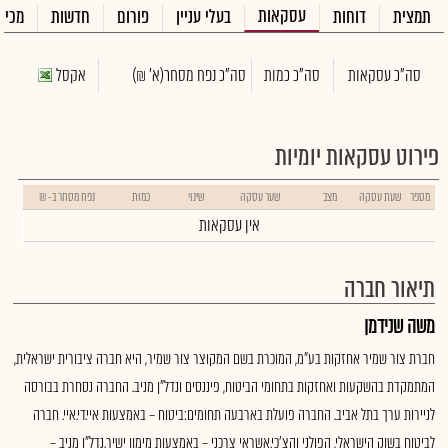
עסקאות
תמצית
דוחות
בעלי עניין
פורום
חדשות
מכיר
סה"כ עסקאות
סה"כ כמות
סה"כ נפח מסחר
(א' ₪)
אקסל
פירוט עסקאות יומיות
מספר
שעת עסקה
מצב
שער עסקה
שינוי
כמות
נפח מסחר ב- ₪
אין עסקאות
תיאור חברה
משה שנידמן
חברת צור שמיר אחזקות בע"מ, המוכרת בשם המקוצר צור שמיר, היא חברה ציבורית ישראלית,
המתמקדת בהשקעות ואחזקות בתחומי הביטוח, פיננסים ונדל"ן מניב. החברה נסחרת בבורסה
לניירות ערך בתל אביב. החברה פועלת בארבעה תחומים:ביטוח – באמצעות איי.די.איי. חברה
לביטוח בשוק הישראלי, הפולני והצ'כי.אשראי צרכני – באמצעות מימון ישיר.נדל"ן מניב –