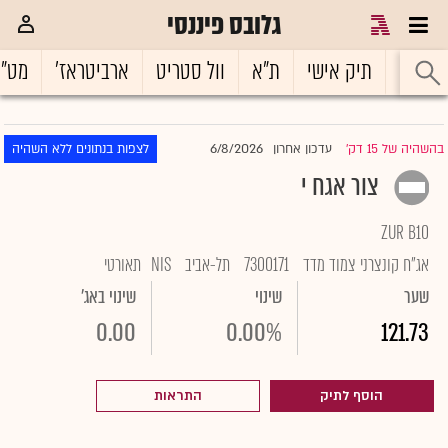
גלובס פיננסי
ראשי
תיק אישי
ת"א
וול סטריט
ארביטראז'
מט"
6/8/2026
בהשהיה של 15 דק'
עדכון אחרון
לצפות בנתונים ללא השהיה
|
צור אגח י
ZUR B10
אג"ח קונצרני צמוד מדד
7300171
תל-אביב
NIS
תאורטי
שער
שינוי
שינוי באג'
0.00
0.00%
121.73
הוסף לתיק
התראות