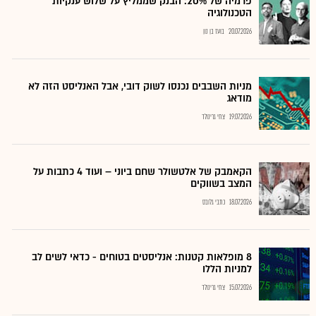
פרמיה של 20%: הבנק שממליץ על שלוש ענקיות
הטכנולוגיה
20.07.2026
בועז בן נון
מניות השבבים נכנסו לשוק דובי, אבל האנליסט הזה לא
מודאג
19.07.2026
צחי גרינולד
הקאמבק של אלטשולר שחם ביוני – ועוד 4 כתבות על
המצב בשווקים
18.07.2026
כתבי גלובס
8 מופלאות קטנות: אנליסטים בטוחים - כדאי לשים לב
למניות הללו
15.07.2026
צחי גרינולד