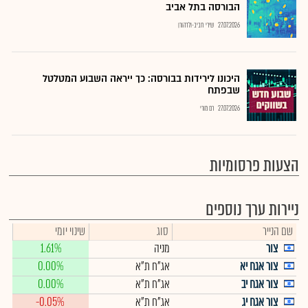
הבורסה בתל אביב
27.07.2026
שירי חביב-ולדהורן
היכונו לירידות בבורסה: כך ייראה השבוע המטלטל
שבפתח
27.07.2026
רם מורי
הצעות פרסומיות
ניירות ערך נוספים
שם הנייר
סוג
שינוי יומי
צור
מניה
1.61%
צור אגח יא
אג"ח ת"א
0.00%
צור אגח יב
אג"ח ת"א
0.00%
צור אגח יג
אג"ח ת"א
-0.05%