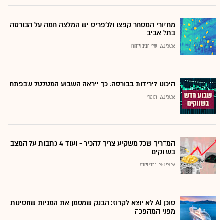
מחזורי המסחר קפצו ולג'פריס יש המלצה חמה על הבורסה
בתל אביב
27.07.2026
שירי חביב-ולדהורן
היכונו לירידות בבורסה: כך ייראה השבוע המטלטל שבפתח
27.07.2026
רם מורי
המדריך שכל משקיע צריך להכיר - ועוד 4 כתבות על המצב
בשווקים
25.07.2026
כתבי גלובס
סוכן AI לא יוצא לקרוז: הבנק שמסמן את המניות שחסינות
מפני המהפכה