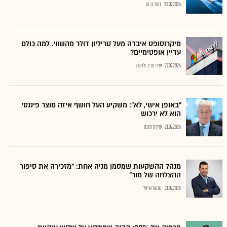
23.07.2026
בועז בן נון
מיקרוסופט איבדה מעל טריליון דולר מהשווי. למה כולם
עדיין אופטימיים?
27.07.2026
שירי חביב ולדהורן
"באופן אישי, לא": משקיע העל חושף איזה מוצר פיננסי
הוא לא ירכוש
21.07.2026
שירות גלובס
מנהל ההשקעות שמסמן מניה אחת: "מזכירה את סיפור
ההצלחה של מור"
21.07.2026
נתנאל אריאל