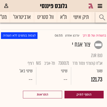
גלובס פיננסי
ראשי
תיק אישי
ת"א
וול סטריט
ארביטראז'
מט"
06:55
בהשהיה של 15 דק'
עדכון אחרון
לצפות בנתונים ללא השהיה
|
צור אגח י
ZUR B10
אג"ח קונצרני צמוד מדד
7300171
תל-אביב
NIS
רציף
שער
שינוי
שינוי באג'
--
--
121.73
הוסף לתיק
התראות