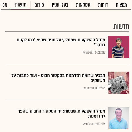
חדשות
תמצית
דוחות
עסקאות
בעלי עניין
פורום
מכיר
חדשות
מנהל ההשקעות שממליץ על מניה שהיא "כמו לקנות
בונקר"
04.08.2026
נתנאל אריאל
הבכיר שרואה הזדמנות בסקטור חבוט - ועוד כתבות על
השווקים
01.08.2026
כתבי גלובס
מנהל ההשקעות שבטוח: זה הסקטור החבוט שהפך
להזדמנות
28.07.2026
נתנאל אריאל