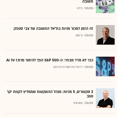
תשובה
25.06.2026
בר לביא
זה הזמן למכור מניות בת"א? התשובה של צבי סטפק
25.06.2026
צבי סטפק
כבר לא מדד מבוזר: ה-S&P 500 הפך להימור מרוכז על AI
23.06.2026
רו"ח ועו"ד איתי רושקביץ ודרינה רזניקוב
2 סקטורים, 5 מניות: מנהל ההשקעות שממליץ לקנות יקר
וטוב
23.06.2026
נתנאל אריאל