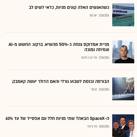
כשהאנשים האלה קונים מניות, כדאי לשים לב
22.06.2026
יואב ספר
מניית אמדוקס צנחה כ-50% מהשיא. ברקע: החשש מ-AI
וצמיחה נמוכה
22.06.2026
שירי חביב-ולדהורן
הבורסה נכנסת לשבוע גורלי והאם הדולר יעשה קאמבק
22.06.2026
רם מורי
ה-SpaceX הבאה? שתי מניות חלל עם אפסייד של עד 61%
18.06.2026
צחי גרינולד