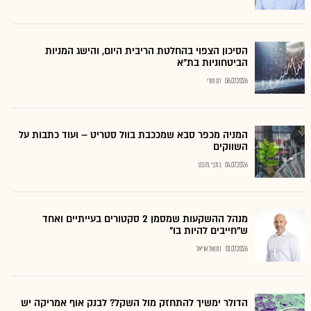
הסיכון הצפוי בהחלטת הריבית היום, והישג המניות
הביטחוניות בת"א
06.07.2026
רם מורי
המניה מכפר סבא שמככבת בוול סטריט – ועוד כתבות על
השווקים
04.07.2026
כתבי גלובס
מנהל ההשקעות שמסמן 2 סקטורים בעייתיים ואחד
ש"חייבים להיות בו"
01.07.2026
נתנאל אריאל
הדולר ימשיך להתחזק מול השקל? לבנק אוף אמריקה יש