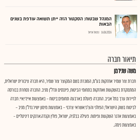
המנהל שבטוח: הסקטור הזה ייתן תשואה עודפת בשנים
הבאות
16.06.2026
נתנאל אריאל
תיאור חברה
משה שנידמן
חברת צור שמיר אחזקות בע"מ, המוכרת בשם המקוצר צור שמיר, היא חברה ציבורית ישראלית,
המתמקדת בהשקעות ואחזקות בתחומי הביטוח, פיננסים ונדל"ן מניב. החברה נסחרת בבורסה
לניירות ערך בתל אביב. החברה פועלת בארבעה תחומים:ביטוח – באמצעות איי.די.איי. חברה
לביטוח בשוק הישראלי, הפולני והצ'כי.אשראי צרכני – באמצעות מימון ישיר.נדל"ן מניב –
באמצעות אדגר השקעות ופיתוח. פעילה בבלגיה, ישראל, פולין וקנדה.ארנקים דיגיטליים –
באמצעות נימה..