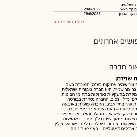
 תשלומים
 קרן ראשון
29/6/2029
 קרן אחרון
29/6/2037
לכל התאריכים
ושים אחרונים
ור חברה
 שנידמן
צור שמיר אחזקות בע"מ, המוכרת בשם
ר צור שמיר, היא חברה ציבורית ישראלית,
קדת בהשקעות ואחזקות בתחומי הביטוח,
ים ונדל"ן מניב. החברה נסחרת בבורסה
ות ערך בתל אביב. החברה פועלת בארבעה
ם:ביטוח – באמצעות איי.די.איי. חברה
ח בשוק הישראלי, הפולני והצ'כי.אשראי צרכני
צעות מימון ישיר.נדל"ן מניב – באמצעות
השקעות ופיתוח. פעילה בבלגיה, ישראל, פולין
.ארנקים דיגיטליים – באמצעות נימה..