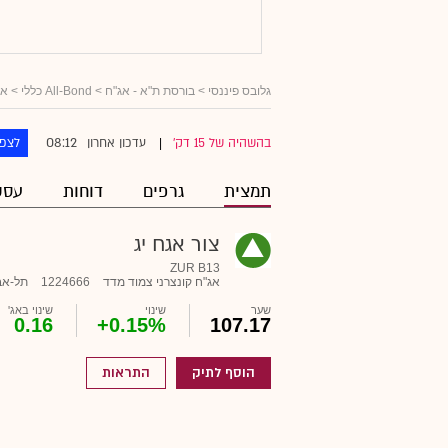
גלובס פיננסי
>
בורסת ת"א - אג"ח
>
All-Bond כללי
>
אג
08:12
בהשהיה של 15 דק'
עדכון אחרון
לצפו
|
תמצית
גרפים
דוחות
עסק
צור אגח יג
ZUR B13
אג"ח קונצרני צמוד מדד
1224666
תל-אב
שער
שינוי
שינוי באג'
0.16
+0.15%
107.17
הוסף לתיק
התראות