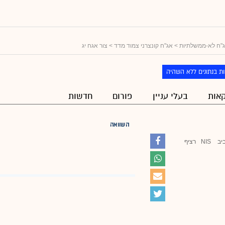
"ח לא-ממשלתיות
>
אג"ח קונצרני צמוד מדד
> צור אגח יג
ת בנתונים ללא השהיה
אות
בעלי עניין
פורום
חדשות
השוואה
יב
NIS
רציף