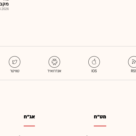
מקבוצת 
026, 11:56
מט"ח
אג"ח