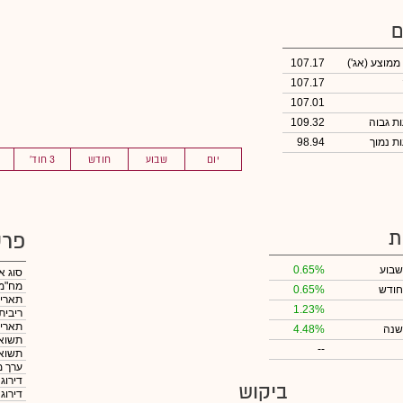
ם
 ממוצע
(אג')
107.17
107.17
107.01
109.32
98.94
יום
שבוע
חודש
3 חוד'
ת
פרט
שבוע
0.65%
סוג א
מח"מ
חודש
0.65%
תאריך
1.23%
ריבית
תאריך
שנה
4.48%
תשואה
--
תשואה
ערך מ
דירוג
ביקוש
דירוג