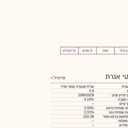
6 חוד'
שנה
3 שנים
כל המידע
י אגרת
פרופיל
גרת
אג"ח קונצרני צמוד מדד
5.9
 פדיון קרוב
29/6/2029
 נקובה
4.10%
 קיים
--
 שנתית ברוטו
3.33%
 שנתית נטו
2.31%
תואם ברוטו פארי
102.38
 מעלות
--
 מדרוג
--