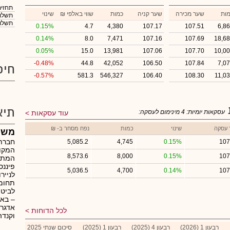
תחזית
ות
שער מכירה
שער קניה
כמות
₪ שווי באלפי
שינוי
תשלום
תשלום
0.15%
4.7
4,380
107.17
107.51
6,8
0.14%
8.0
7,471
107.16
107.69
18,6
0.05%
15.0
13,981
107.06
107.70
10,0
-0.48%
44.8
42,052
106.50
107.84
7,0
חיפ
-0.57%
581.3
546,327
106.40
108.30
11,0
תיא
עסקאות יומיות:
4
מינימום לעסקה:
עוד עסקאות
 עסקה
שינוי
כמות
נפח מסחר ב- ₪
משה
חברת 
5,085.2
4,745
0.15%
107
המקוצ
8,573.6
8,000
0.15%
107
המתמ
פיננס
5,036.5
4,700
0.14%
107
לנייר
תחומי
לביטו
– באמ
אדגר 
לכל הדוחות
וקנדה
רבעון 1 (2026)
רבעון 4 (2025)
רבעון 1 (2025)
סיכום שנתי 2025