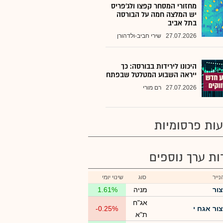
מחזורי המסחר קפצו ולג'פריס
יש המלצה חמה על הבורסה
בתל אביב
27.07.2026
שירי חביב-ולדהורן
היכונו לירידות בבורסה: כך
ייראה השבוע המטלטל שבפתח
27.07.2026
רם מורי
ות פרסומיות
רות ערך נוספים
ייר
סוג
שינוי יומי
צור
מניה
1.61%
אג"ח
צור אגח י
-0.25%
ת"א