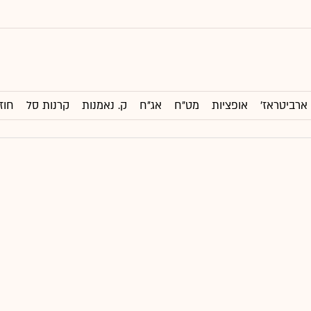
ארביטראז'
אופציות
מט"ח
אג"ח
ק. נאמנות
קרנות סל
חוז