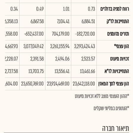
רווח למניה בדולרים
0.73
1.01
0.49
0.34
התחייבות לז"ק
6,884.51
7,104.41
6,867.58
6,358.13
תזרים מזומנים
-182,720.00
704,179.00
-652,437.00
34,558.00
הון עצמי*
3,293,424.43
3,261,155.94
3,077,049.42
,844,667.93
זכויות מיעוט
2,523.57
2,494.06
2,391.58
2,228.07
התחייבויות לז"א
13,461.66
13,556.41
13,703.75
12,727.58
הון עצמי לסך המאזן
23,642,118.00
23,924,469.00
23,650,769.00
,932,604.00
*ההון העצמי מוצג ללא זכויות מיעוט
*הנתונים במליוני שקלים
תיאור חברה