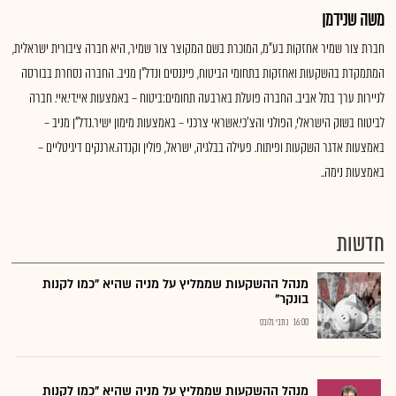
משה שנידמן
חברת צור שמיר אחזקות בע"מ, המוכרת בשם המקוצר צור שמיר, היא חברה ציבורית ישראלית,
המתמקדת בהשקעות ואחזקות בתחומי הביטוח, פיננסים ונדל"ן מניב. החברה נסחרת בבורסה
לניירות ערך בתל אביב. החברה פועלת בארבעה תחומים:ביטוח – באמצעות איי.די.איי. חברה
לביטוח בשוק הישראלי, הפולני והצ'כי.אשראי צרכני – באמצעות מימון ישיר.נדל"ן מניב –
באמצעות אדגר השקעות ופיתוח. פעילה בבלגיה, ישראל, פולין וקנדה.ארנקים דיגיטליים –
באמצעות נימה..
חדשות
מנהל ההשקעות שממליץ על מניה שהיא "כמו לקנות
בונקר"
16:00
כתבי גלובס
מנהל ההשקעות שממליץ על מניה שהיא "כמו לקנות