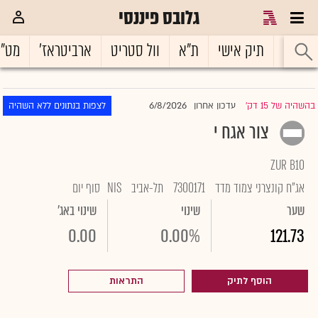
גלובס פיננסי
ראשי
תיק אישי
ת"א
וול סטריט
ארביטראז'
מט"
6/8/2026
בהשהיה של 15 דק'
עדכון אחרון
לצפות בנתונים ללא השהיה
|
צור אגח י
ZUR B10
אג"ח קונצרני צמוד מדד
7300171
תל-אביב
NIS
סוף יום
שער
שינוי
שינוי באג'
0.00
0.00%
121.73
הוסף לתיק
התראות